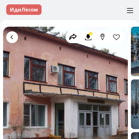
ИдиЛесом