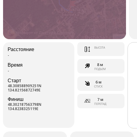
Маршрут от
Дмитрий Ковалев
Leaflet
ВЫСОТА
Расстояние
-
8 м
Время
ПОДЪЕМ
-
Старт
6 м
48.308588909251N
СПУСК
134.82156872749E
Финиш
7 м
48.302187563798N
ПЕРЕПАД
134.8238325119E