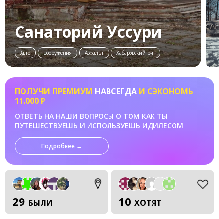
Санаторий Уссури
Авто
Сооружения
Асфальт
Хабаровский р-н
ПОЛУЧИ ПРЕМИУМ
НАВСЕГДА
И СЭКОНОМЬ
11.000 Р
ОТВЕТЬ НА НАШИ ВОПРОСЫ О ТОМ КАК ТЫ
ПУТЕШЕСТВУЕШЬ И ИСПОЛЬЗУЕШЬ ИДИЛЕСОМ
Подробнее →
29
10
БЫЛИ
ХОТЯТ