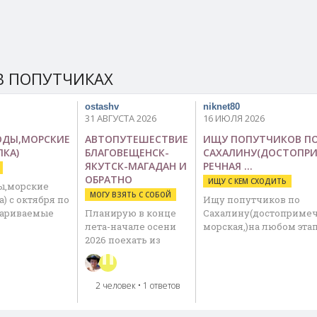
В ПОПУТЧИКАХ
ostashv
niknet80
31 АВГУСТА 2026
16 ИЮЛЯ 2026
ОДЫ,МОРСКИЕ
АВТОПУТЕШЕСТВИЕ
ИЩУ ПОПУТЧИКОВ П
ЛКА)
БЛАГОВЕЩЕНСК-
САХАЛИНУ(ДОСТОПР
ЯКУТСК-МАГАДАН И
РЕЧНАЯ …
ОБРАТНО
ИЩУ С КЕМ СХОДИТЬ
ы,морские
МОГУ ВЗЯТЬ С СОБОЙ
) с октября по
Ищу попутчиков по
вариваемые
Планирую в конце
Сахалину(достопримеч
лета-начале осени
морская,)на любом эта
2026 поехать из
Благовещенска в …
2 человек
• 1 ответов