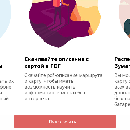
Скачивайте описание с
Распе
ы
картой в PDF
бума
Скачайте pdf-описание маршрута
Вы мо
ать их
и карту, чтобы иметь
карту 
ефоне
возможность изучить
всех в
м
информацию в местах без
допол
жный
интернета.
безопа
батаре
Подключить →