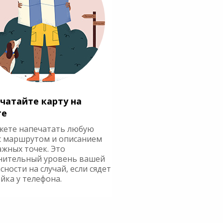
чатайте карту на
ге
жете напечатать любую
с маршрутом и описанием
ажных точек. Это
нительный уровень вашей
сности на случай, если сядет
йка у телефона.