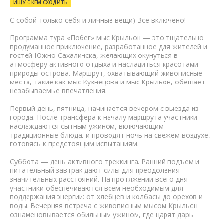
ИЩУ С КЕМ СХОДИТЬ
С собой только себя и личные вещи) Все включено!
Программа тура «Побег» мыс Крыльон — это тщательно
продуманное приключение, разработанное для жителей и
гостей Южно-Сахалинска, желающих окунуться в
атмосферу активного отдыха и насладиться красотами
природы острова. Маршрут, охватывающий живописные
места, такие как мыс Кузнецова и мыс Крыльон, обещает
незабываемые впечатления.
Первый день, пятница, начинается вечером с выезда из
города. После трансфера к началу маршрута участники
наслаждаются сытным ужином, включающим
традиционные блюда, и проводят ночь на свежем воздухе,
готовясь к предстоящим испытаниям.
Суббота — день активного треккинга. Ранний подъем и
питательный завтрак дают силы для преодоления
значительных расстояний. На протяжении всего дня
участники обеспечиваются всем необходимым для
поддержания энергии: от хлебцев и колбасы до орехов и
воды. Вечерняя встреча с живописным мысом Крыльон
ознаменовывается обильным ужином, где царят дары