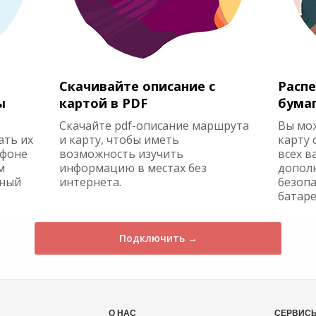
Скачивайте описание с
Распе
ы
картой в PDF
бума
Скачайте pdf-описание маршрута
Вы мо
ать их
и карту, чтобы иметь
карту 
ефоне
возможность изучить
всех в
м
информацию в местах без
допол
жный
интернета.
безопа
батаре
Подключить →
О НАС
СЕРВИС