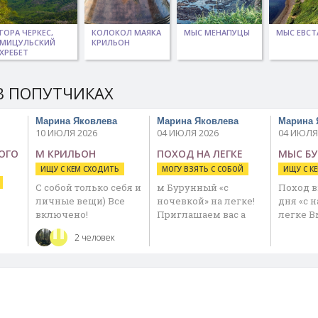
ГОРА ЧЕРКЕС,
КОЛОКОЛ МАЯКА
МЫС МЕНАПУЦЫ
МЫС ЕВСТ
МИЦУЛЬСКИЙ
КРИЛЬОН
ХРЕБЕТ
В ПОПУТЧИКАХ
Марина Яковлева
Марина Яковлева
Марина 
10 ИЮЛЯ 2026
04 ИЮЛЯ 2026
04 ИЮЛЯ
ОГО
М КРИЛЬОН
ПОХОД НА ЛЕГКЕ
МЫС Б
ИЩУ С КЕМ СХОДИТЬ
МОГУ ВЗЯТЬ С СОБОЙ
ИЩУ С К
С собой только себя и
м Бурунный «с
Поход 
личные вещи) Все
ночевкой» на легке!
дня «с 
включено!
Приглашаем вас а
легке В
Программа тура …
поход выходного …
субботу
2 человек