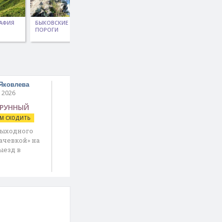
АФИЯ
БЫКОВСКИЕ
МАЯК ТОНИН НА
ВОДОПАД АЙХОР
ПОРОГИ
МЫСЕ
(ВЕСТА)
СВОБОДНОМ
Яковлева
 2026
УРУННЫЙ
ЕМ СХОДИТЬ
выходного
начевкой» на
ыезд в
, трансфер …