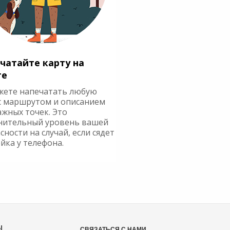
чатайте карту на
ге
жете напечатать любую
с маршрутом и описанием
ажных точек. Это
нительный уровень вашей
сности на случай, если сядет
йка у телефона.
Ы
СВЯЗАТЬСЯ С НАМИ