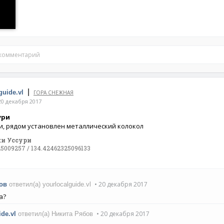
 комментарий
|
guide.vl
ГОРА СНЕЖНАЯ
0 декабря 2017
ури
ри, рядом установлен металлический колокол
ки Уссури
5009257 / 134.42462325096133
• 20 декабря 2017
ов
ответил(а) yourlocalguide.vl
а?
• 20 декабря 2017
ide.vl
ответил(а) Никита Рябов