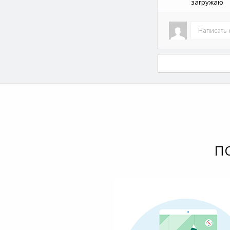
загружаю
Написать
П