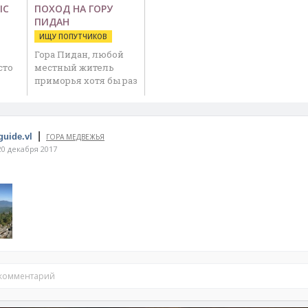
ЫС
ПОХОД НА ГОРУ
ПИДАН
ИЩУ ПОПУТЧИКОВ
Гора Пидан, любой
сто
местный житель
приморья хотя бы раз
слышал …
 …
|
guide.vl
ГОРА МЕДВЕЖЬЯ
0 декабря 2017
 комментарий