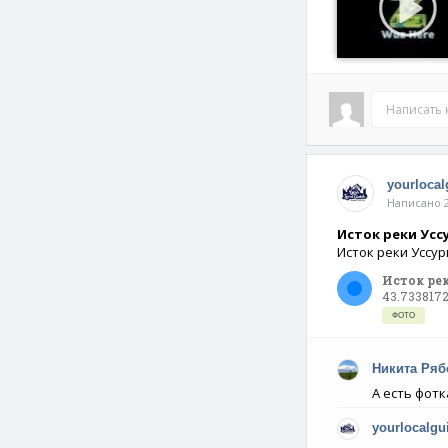
Написать
yourlocal
Написано 2
Исток реки Усс
Исток реки Уссу
Исток ре
43.7338172
ФОТО
Никита Ряб
А есть фотк
yourlocalgu