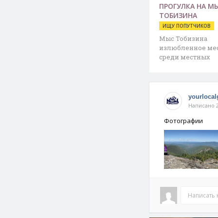
ПРОГУЛКА НА М
ТОБИЗИНА
ИЩУ ПОПУТЧИКОВ
Мыс Тобизина
излюбленное ме
среди местных
жителей и гостей
города. Прогулка
yourlocal
Написано 2
Фотографии
Написать