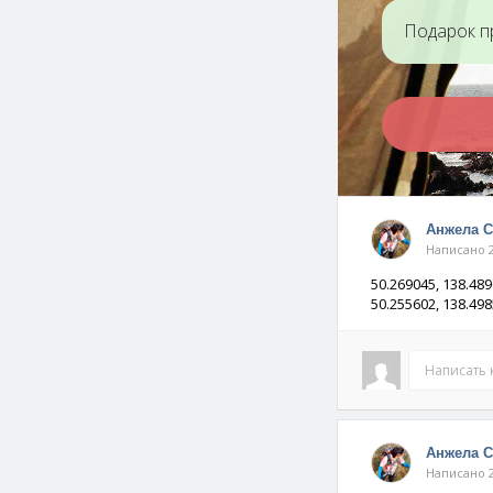
Подарок п
Анжела 
Написано 2
50.269045, 138.4
50.255602, 138.4
Написать
Анжела 
Написано 2