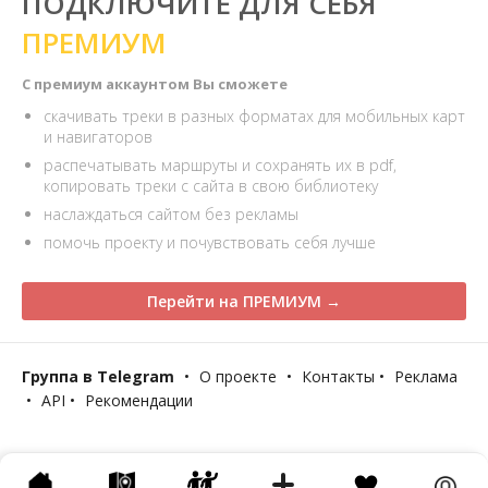
ПОДКЛЮЧИТЕ ДЛЯ СЕБЯ
ПРЕМИУМ
С премиум аккаунтом Вы сможете
скачивать треки в разных форматах для мобильных карт
и навигаторов
распечатывать маршруты и сохранять их в pdf,
копировать треки с сайта в свою библиотеку
наслаждаться сайтом без рекламы
помочь проекту и почувствовать себя лучше
Перейти на ПРЕМИУМ →
Группа в Telegram
•
О проекте
•
Контакты
•
Реклама
•
API
•
Рекомендации