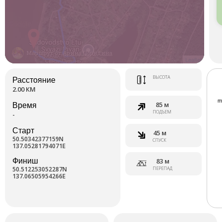
Маршрут от
Арина Порядина
Leaflet
ВЫСОТА
Расстояние
2.00 КМ
85 м
Время
ПОДЪЕМ
-
Старт
45 м
50.50342377159N
СПУСК
137.05281794071E
Финиш
83 м
50.512253052287N
ПЕРЕПАД
137.06505954266E