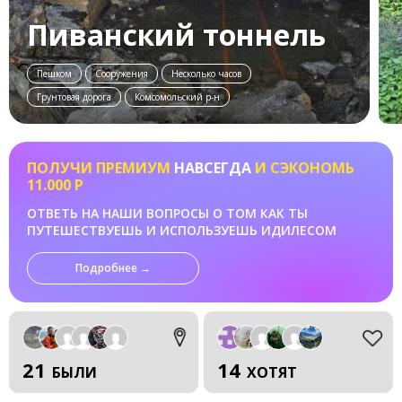
Пиванский тоннель
Пешком
Сооружения
Несколько часов
Грунтовая дорога
Комсомольский р-н
ПОЛУЧИ ПРЕМИУМ
НАВСЕГДА
И СЭКОНОМЬ
11.000 Р
ОТВЕТЬ НА НАШИ ВОПРОСЫ О ТОМ КАК ТЫ
ПУТЕШЕСТВУЕШЬ И ИСПОЛЬЗУЕШЬ ИДИЛЕСОМ
Подробнее →
21
14
БЫЛИ
ХОТЯТ