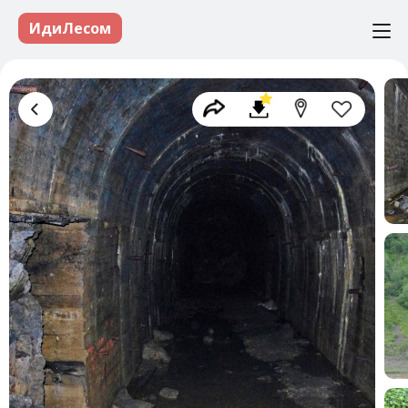
ИдиЛесом