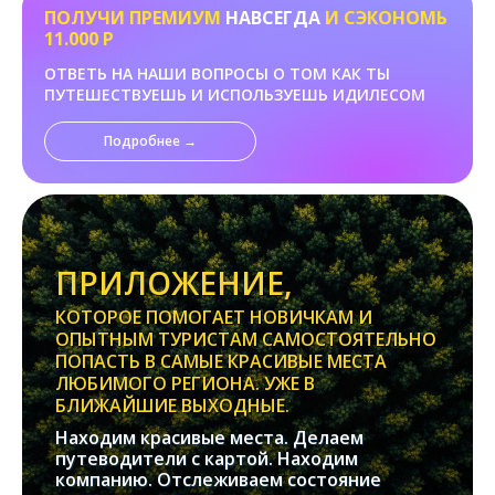
ПОЛУЧИ ПРЕМИУМ
НАВСЕГДА
И СЭКОНОМЬ
11.000 Р
ОТВЕТЬ НА НАШИ ВОПРОСЫ О ТОМ КАК ТЫ
ПУТЕШЕСТВУЕШЬ И ИСПОЛЬЗУЕШЬ ИДИЛЕСОМ
Подробнее →
ПРИЛОЖЕНИЕ,
КОТОРОЕ ПОМОГАЕТ НОВИЧКАМ И
ОПЫТНЫМ ТУРИСТАМ САМОСТОЯТЕЛЬНО
ПОПАСТЬ В САМЫЕ КРАСИВЫЕ МЕСТА
ЛЮБИМОГО РЕГИОНА. УЖЕ В
БЛИЖАЙШИЕ ВЫХОДНЫЕ.
Находим красивые места. Делаем
путеводители с картой. Находим
компанию. Отслеживаем состояние