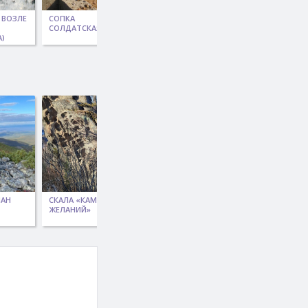
 ВОЗЛЕ
СОПКА
ОЗЕРО АМУТ
МАЯК
СОЛДАТСКАЯ
ПЕТРОПАВЛОВСКИЙ
А)
МАН
СКАЛА «КАМЕНЬ
ПЕТРОГЛИФЫ
РУДНИК
ЖЕЛАНИЙ»
ШЕРЕМЕТЬЕВО
«РАХМАН»