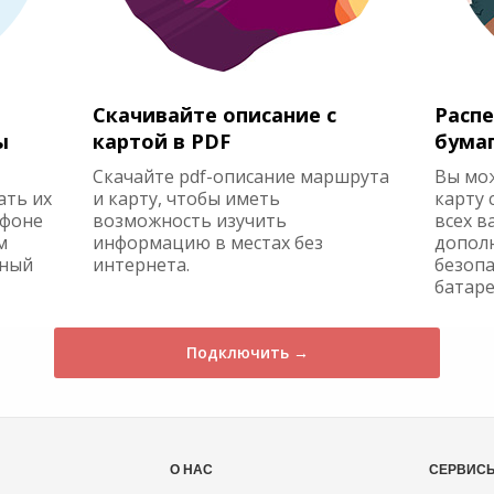
Скачивайте описание с
Распе
ы
картой в PDF
бума
Скачайте pdf-описание маршрута
Вы мо
ать их
и карту, чтобы иметь
карту 
ефоне
возможность изучить
всех в
м
информацию в местах без
допол
жный
интернета.
безопа
батаре
Подключить →
О НАС
СЕРВИС