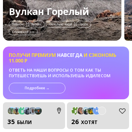
Вулкан Горелый
Пешком
Вулкан
Несколько часов
Тропа
Елизовский р-н
ПОЛУЧИ ПРЕМИУМ
НАВСЕГДА
И СЭКОНОМЬ
11.000 Р
ОТВЕТЬ НА НАШИ ВОПРОСЫ О ТОМ КАК ТЫ
ПУТЕШЕСТВУЕШЬ И ИСПОЛЬЗУЕШЬ ИДИЛЕСОМ
Подробнее →
35
26
БЫЛИ
ХОТЯТ