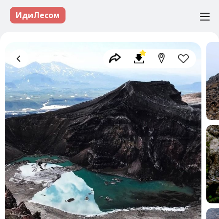
ИдиЛесом