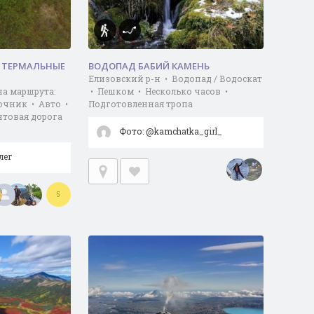
Е ТЕРМАЛЬНЫЕ
ВОДОПАД БАБИЙ КАМЕНЬ
Елизовский р-н • Водопад / Водоскат
на маршрута:
• Пешком • Несколько часов •
точник • Авто •
Подготовленная тропа
нтовая дорога
Фото: @kamchatka_girl_
лег
5