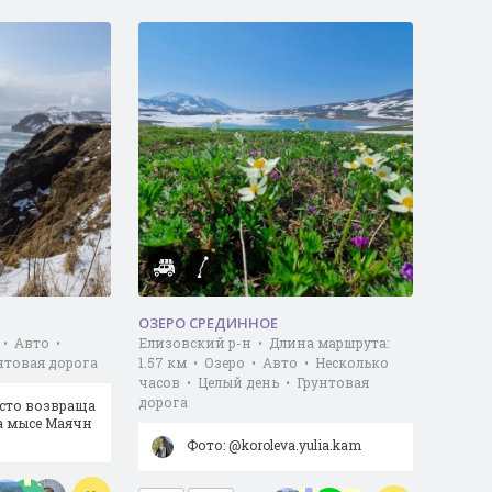
ОЗЕРО СРЕДИННОЕ
 • Авто •
Елизовский р-н • Длина маршрута:
нтовая дорога
1.57 км • Озеро • Авто • Несколько
часов • Целый день • Грунтовая
дорога
есто возвраща
а мысе Маячн
Фото: @koroleva.yulia.kam