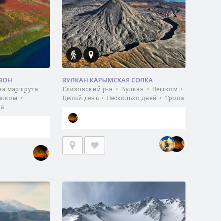
УЗОН
ВУЛКАН КАРЫМСКАЯ СОПКА
на маршрута:
Елизовский р-н • Вулкан • Пешком •
ешком •
Целый день • Несколько дней • Тропа
па