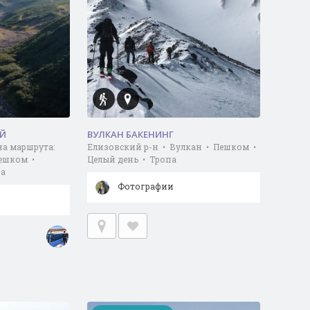
ИЙ
ВУЛКАН БАКЕНИНГ
на маршрута:
Елизовский р-н • Вулкан • Пешком •
Пешком •
Целый день • Тропа
па
Фотографии