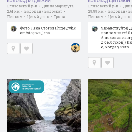
ВОДОПАД МЕДВЕЖИЙ
ВОДОПАД ЩИТОВОЙ
Елизовский р-н • Длина маршрута:
Елизовский р-н • Дли
2.61 км • Водопад / Водоскат •
29.89 км • Водопад / В
Пешком • Целый день • Тропа
Пешком • Целый день 
Фото: Лена Стогова https://vk.c
Здравствуйте) Д
om/stogova_lena
припомните? Я 
й половине авгу
д был сухой)) И
о, когда у него 