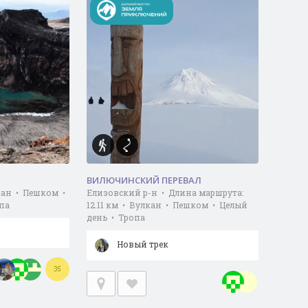
ВИЛЮЧИНСКИЙ ПЕРЕВАЛ
кан • Пешком •
Елизовский р-н • Длина маршрута:
па
12.11 км • Вулкан • Пешком • Целый
день • Тропа
Новый трек
35