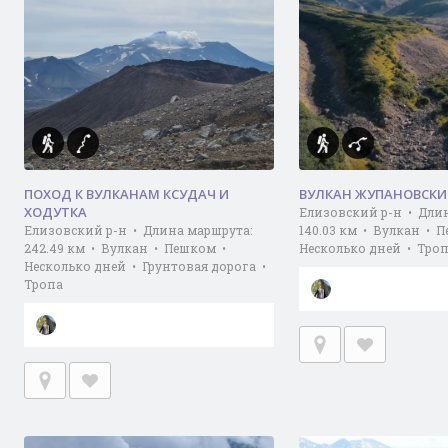
ПОХОД К ВУЛКАНАМ КСУДАЧ И
ВУЛКАН ЖУПАНОВСК
ХОДУТКА
Елизовский р-н • Дли
Елизовский р-н • Длина маршрута:
140.03 км • Вулкан • 
242.49 км • Вулкан • Пешком •
Несколько дней • Тро
Несколько дней • Грунтовая дорога •
Тропа