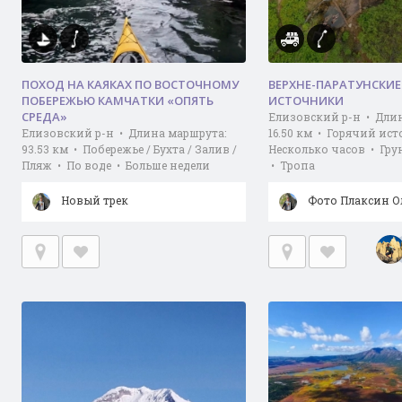
ПОХОД НА КАЯКАХ ПО ВОСТОЧНОМУ
ВЕРХНЕ-ПАРАТУНСКИ
ПОБЕРЕЖЬЮ КАМЧАТКИ «ОПЯТЬ
ИСТОЧНИКИ
СРЕДА»
Елизовский р-н • Дли
Елизовский р-н • Длина маршрута:
16.50 км • Горячий ис
93.53 км • Побережье / Бухта / Залив /
Несколько часов • Гру
Пляж • По воде • Больше недели
• Тропа
Новый трек
Фото Плаксин О