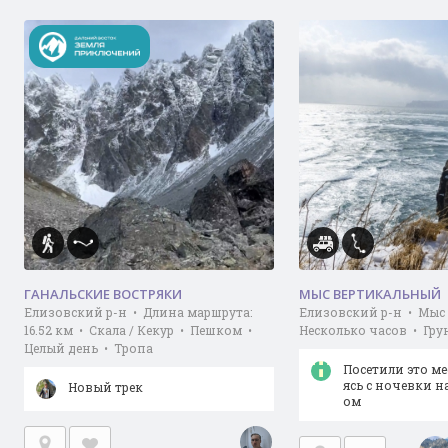
ГАНАЛЬСКИЕ ВОСТРЯКИ
МЫС ВЕРТИКАЛЬНЫЙ
Елизовский р-н • Длина маршрута:
Елизовский р-н • Мыс
16.52 км • Скала / Кекур • Пешком •
Несколько часов • Гру
Целый день • Тропа
Посетили это м
ясь с ночевки н
Новый трек
ом