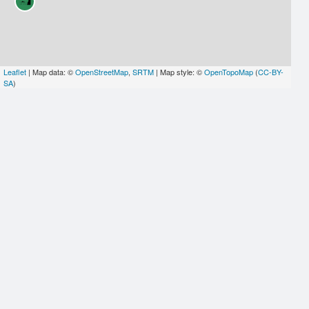
Leaflet
| Map data: ©
OpenStreetMap
,
SRTM
| Map style: ©
OpenTopoMap
(
CC-BY-
SA
)