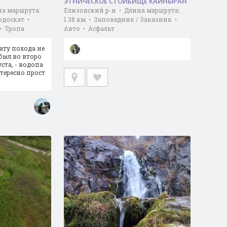
ЭТНИЧЕСКОЕ СТОЙБИЩЕ КАЙНЫРАН
на маршрута:
Елизовский р-н • Длина маршрута:
одоскат •
1.38 км • Заповедник / Заказник •
• Тропа
Авто • Асфальт
ату похода не
был во второ
ста, - водопа
нтересно прост
…