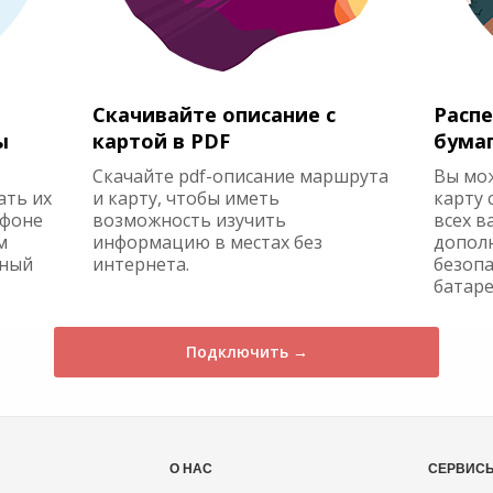
Скачивайте описание с
Распе
ы
картой в PDF
бума
Скачайте pdf-описание маршрута
Вы мо
ать их
и карту, чтобы иметь
карту 
ефоне
возможность изучить
всех в
м
информацию в местах без
допол
жный
интернета.
безопа
батаре
Подключить →
О НАС
СЕРВИС