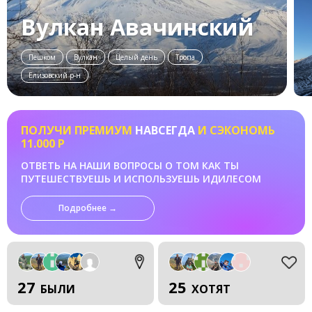
Вулкан Авачинский
Пешком
Вулкан
Целый день
Тропа
Елизовский р-н
ПОЛУЧИ ПРЕМИУМ
НАВСЕГДА
И СЭКОНОМЬ
11.000 Р
ОТВЕТЬ НА НАШИ ВОПРОСЫ О ТОМ КАК ТЫ
ПУТЕШЕСТВУЕШЬ И ИСПОЛЬЗУЕШЬ ИДИЛЕСОМ
Подробнее →
27
25
БЫЛИ
ХОТЯТ