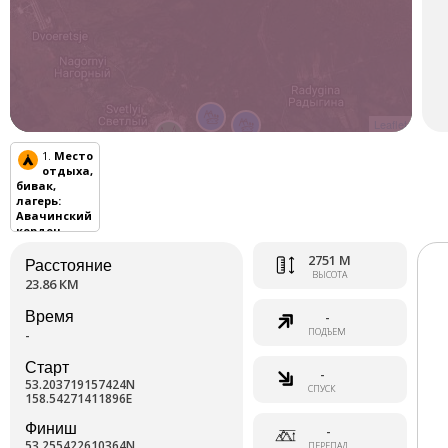
Leaflet
1.
Место
отдыха,
бивак,
лагерь
:
Авачинский
кордон
2751 М
Расстояние
ВЫСОТА
23.86 КМ
Время
-
ПОДЪЕМ
-
Старт
-
53.203719157424N
СПУСК
158.54271411896E
Финиш
-
53.255422610364N
ПЕРЕПАД