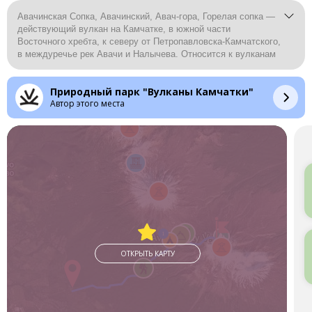
Авачинская Сопка, Авачинский, Авач-гора, Горелая сопка —
действующий вулкан на Камчатке, в южной части
Восточного хребта, к северу от Петропавловска-Камчатского,
в междуречье рек Авачи и Налычева. Относится к вулканам
типа Сомма-Везувий
Природный парк "Вулканы Камчатки"
Автор этого места
1
ОТКРЫТЬ КАРТУ