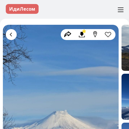
ИдиЛесом