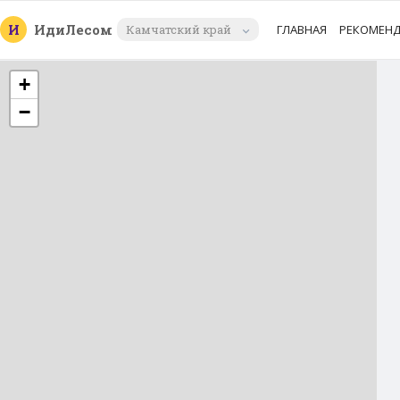
И
Иди
Лесом
Камчатский край
ГЛАВНАЯ
РЕКОМЕН
+
−