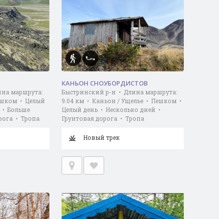
КАНЬОН СНОУБОРДИСТОВ
ина маршрута:
Быстринский р-н • Длина маршрута:
ешком • Целый
9.04 км • Каньон / Ущелье • Пешком •
 • Больше
Целый день • Несколько дней •
рога • Тропа
Грунтовая дорога • Тропа
Новый трек