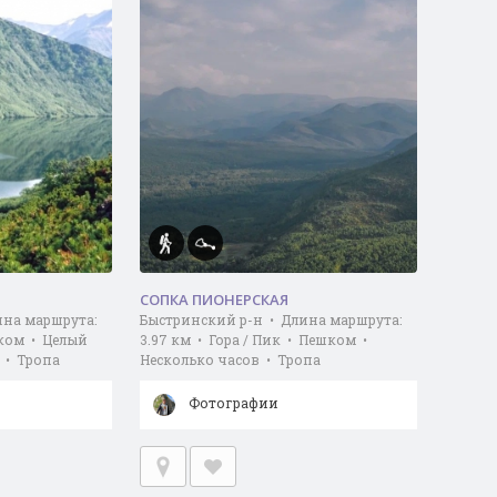
СОПКА ПИОНЕРСКАЯ
ина маршрута:
Быстринский р-н • Длина маршрута:
шком • Целый
3.97 км • Гора / Пик • Пешком •
 • Тропа
Несколько часов • Тропа
Фотографии