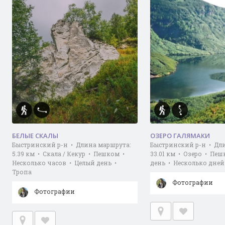
БЕЛЫЕ СКАЛЫ
ОЗЕРО ГАЛЯМАКИ
Быстринский р-н • Длина маршрута:
Быстринский р-н • Дл
5.39 км • Скала / Кекур • Пешком •
33.01 км • Озеро • Пе
Несколько часов • Целый день •
день • Несколько дней
Тропа
Фотографии
Фотографии