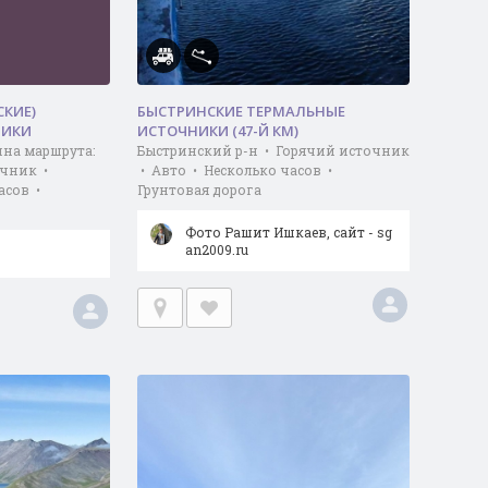
СКИЕ)
БЫСТРИНСКИЕ ТЕРМАЛЬНЫЕ
НИКИ
ИСТОЧНИКИ (47-Й КМ)
ина маршрута:
Быстринский р-н • Горячий источник
очник •
• Авто • Несколько часов •
асов •
Грунтовая дорога
Фото Рашит Ишкаев, сайт - sg
an2009.ru