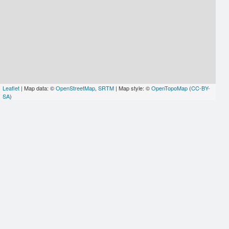
Leaflet
| Map data: ©
OpenStreetMap
,
SRTM
| Map style: ©
OpenTopoMap
(
CC-BY-
SA
)