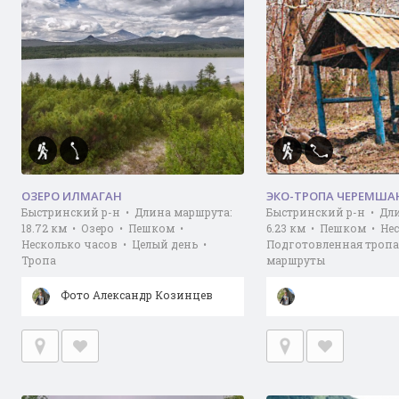
ОЗЕРО ИЛМАГАН
ЭКО-ТРОПА ЧЕРЕМША
Быстринский р-н • Длина маршрута:
Быстринский р-н • Дл
18.72 км • Озеро • Пешком •
6.23 км • Пешком • Не
Несколько часов • Целый день •
Подготовленная тропа
Тропа
маршруты
Фото Александр Козинцев