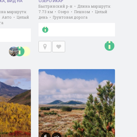
А, ВИД НА
ОЗЕРО ИКАР
Быстринский р-н • Длина маршрута:
ина маршрута:
7.73 км • Озеро • Пешком • Целый
• Авто • Целый
день • Грунтовая дорога
га