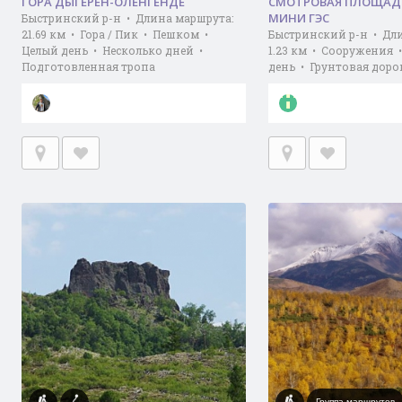
ГОРА ДЫГЕРЕН-ОЛЕНГЕНДЕ
СМОТРОВАЯ ПЛОЩАДК
МИНИ ГЭС
Быстринский р-н • Длина маршрута:
21.69 км • Гора / Пик • Пешком •
Быстринский р-н • Дл
Целый день • Несколько дней •
1.23 км • Сооружения 
Подготовленная тропа
день • Грунтовая доро
Группа маршрутов