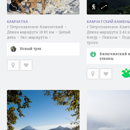
КАМЧАТКА
КАМЧАТСКИЙ КАМЕНЬ
г Петропавловск-Камчатский •
г Петропавловск-Камч
Длина маршрута: 18.85 км • Целый
Длина маршрута: 2.42 к
день • Эко-маршруты •
Кекур • Пешком • Под
тропа
Новый трек
Вилючинский и
улканы