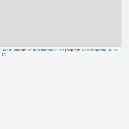
Leaflet
| Map data: ©
OpenStreetMap
,
SRTM
| Map style: ©
OpenTopoMap
(
CC-BY-
SA
)