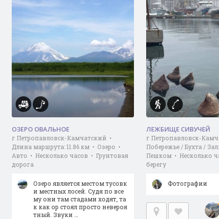
ОЗЕРО ОВАЛЬНОЕ
ЛЕЖБИЩЕ СИВУЧЕЙ
г Петропавловск-Камчатский •
г Петропавловск-Камч
Длина маршрута: 11.86 км • Озеро •
Побережье / Бухта / За
Авто • Несколько часов • Грунтовая
Пешком • Несколько ч
дорога
берегу
Озеро является местом тусовк
Фотографии
и местных лосей. Судя по все
му они там стадами ходят, та
к как ор стоял просто невероя
тный. Звуки …