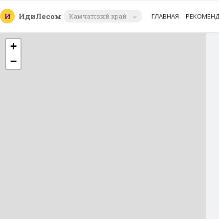
И
Иди
Лесом
Камчатский край
ГЛАВНАЯ
РЕКОМЕН
+
−