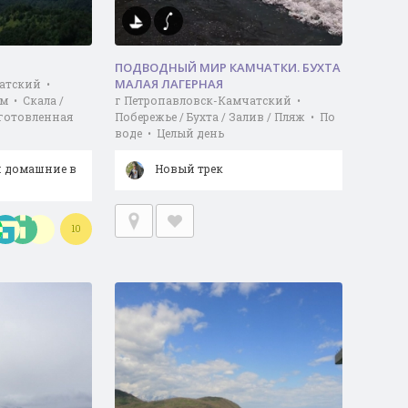
ПОДВОДНЫЙ МИР КАМЧАТКИ. БУХТА
МАЛАЯ ЛАГЕРНАЯ
атский •
м • Скала /
г Петропавловск-Камчатский •
готовленная
Побережье / Бухта / Залив / Пляж • По
воде • Целый день
 домашние в
Новый трек
10