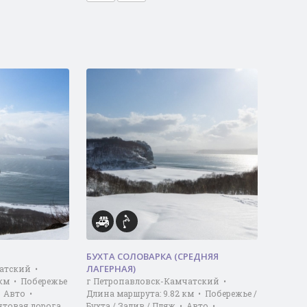
БУХТА СОЛОВАРКА (СРЕДНЯЯ
ЛАГЕРНАЯ)
атский •
 км • Побережье
г Петропавловск-Камчатский •
• Авто •
Длина маршрута: 9.82 км • Побережье /
нтовая дорога
Бухта / Залив / Пляж • Авто •