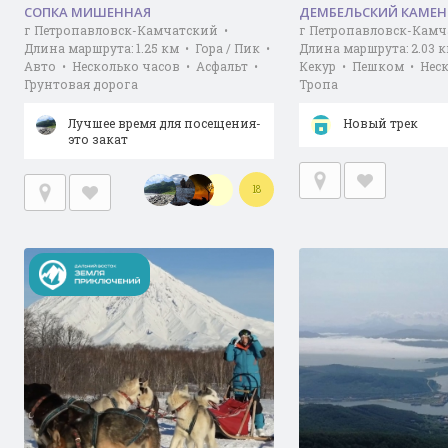
СОПКА МИШЕННАЯ
ДЕМБЕЛЬСКИЙ КАМЕН
г Петропавловск-Камчатский •
г Петропавловск-Камч
Длина маршрута: 1.25 км • Гора / Пик •
Длина маршрута: 2.03 к
Авто • Несколько часов • Асфальт •
Кекур • Пешком • Нес
Грунтовая дорога
Тропа
Лучшее время для посещения-
Новый трек
это закат
18