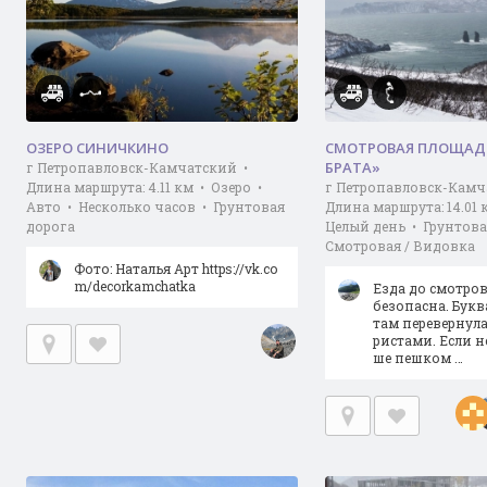
ОЗЕРО СИНИЧКИНО
СМОТРОВАЯ ПЛОЩАД
БРАТА»
г Петропавловск-Камчатский •
Длина маршрута: 4.11 км • Озеро •
г Петропавловск-Камч
Авто • Несколько часов • Грунтовая
Длина маршрута: 14.01 
дорога
Целый день • Грунтова
Смотровая / Видовка
Фото: Наталья Арт https://vk.co
m/decorkamchatka
Езда до смотров
безопасна. Букв
там перевернула
ристами. Если не
ше пешком …