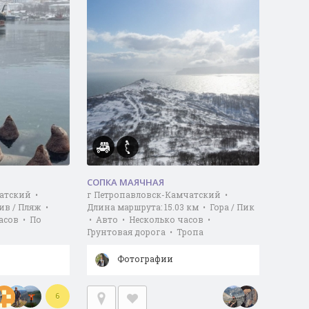
СОПКА МАЯЧНАЯ
атский •
г Петропавловск-Камчатский •
лив / Пляж •
Длина маршрута: 15.03 км • Гора / Пик
асов • По
• Авто • Несколько часов •
Грунтовая дорога • Тропа
Фотографии
6