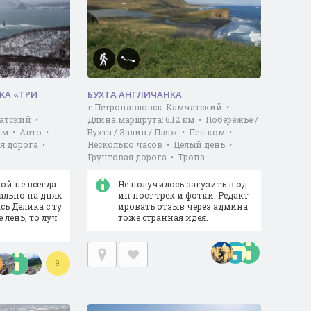
КА «ТРИ
БУХТА АНГЛИЧАНКА
г Петропавловск-Камчатский •
атский •
Длина маршрута: 6.12 км • Побережье /
км • Авто •
Бухта / Залив / Пляж • Пешком •
я дорога •
Несколько часов • Целый день •
Грунтовая дорога • Тропа
ой не всегда
Не получилось загузить в од
ально на днях
ин пост трек и фотки. Редакт
сь Делика с ту
ировать отзыв через админа
 лень, то луч
тоже странная идея.
9