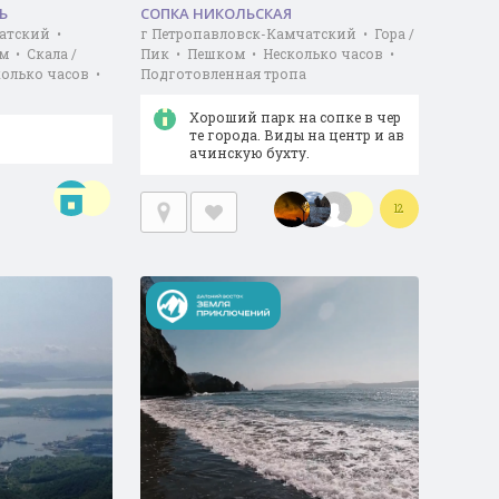
Ь
СОПКА НИКОЛЬСКАЯ
атский •
г Петропавловск-Камчатский • Гора /
м • Скала /
Пик • Пешком • Несколько часов •
колько часов •
Подготовленная тропа
Хороший парк на сопке в чер
те города. Виды на центр и ав
ачинскую бухту.
12