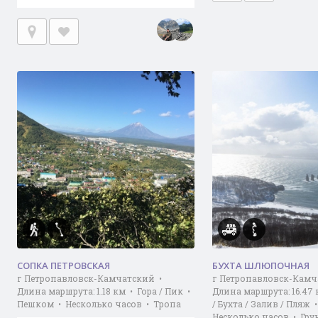
СОПКА ПЕТРОВСКАЯ
БУХТА ШЛЮПОЧНАЯ
г Петропавловск-Камчатский •
г Петропавловск-Камч
Длина маршрута: 1.18 км • Гора / Пик •
Длина маршрута: 16.47
Пешком • Несколько часов • Тропа
/ Бухта / Залив / Пляж 
Несколько часов • Гру