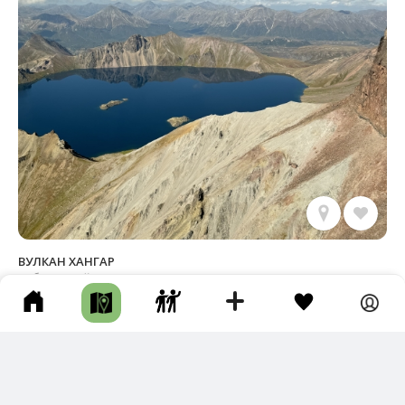
ВУЛКАН ХАНГАР
Соболевский р-н • Длина маршрута: 159.03 км • Вулкан •
Пешком • Целый день • Тропа
Трек Ярославы Мартыновой