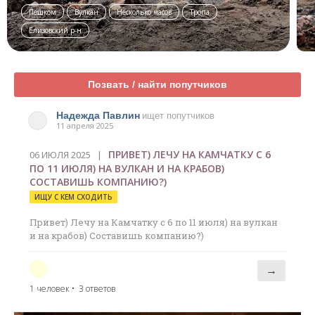
Пешком
Вулкан
Несколько часов
Тропа
Елизовский р-н
Позвать / найти попутчиков
Надежда Павлин
ищет попутчиков
11 апреля 2025
ПРИВЕТ) ЛЕЧУ НА КАМЧАТКУ С 6
06 ИЮЛЯ 2025 |
ПО 11 ИЮЛЯ) НА ВУЛКАН И НА КРАБОВ)
СОСТАВИШЬ КОМПАНИЮ?)
ИЩУ С КЕМ СХОДИТЬ
Привет) Лечу на Камчатку с 6 по 11 июля) на вулкан
и на крабов) Составишь компанию?)
→
1 человек
• 3 ответов