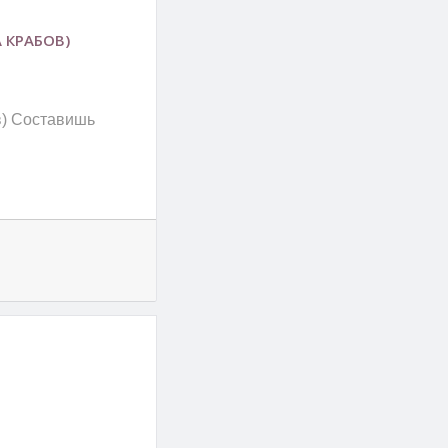
А КРАБОВ)
ов) Составишь