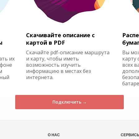
Скачивайте описание с
Распе
ы
картой в PDF
бума
Скачайте pdf-описание маршрута
Вы мо
ать их
и карту, чтобы иметь
карту 
ефоне
возможность изучить
всех в
м
информацию в местах без
допол
жный
интернета.
безопа
батаре
Подключить →
О НАС
СЕРВИС