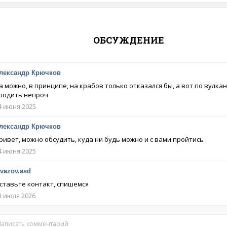
ОБСУЖДЕНИЕ
лександр Крючков
а можно, в принципе, на крабов только отказался бы, а вот по вулка
родить непроч
4 июня 2025
лександр Крючков
ривет, можно обсудить, куда ни будь можно и с вами пройтись
4 июня 2025
ivazov.asd
ставьте контакт, спишемся
3 июля 2026
Написать комментарий