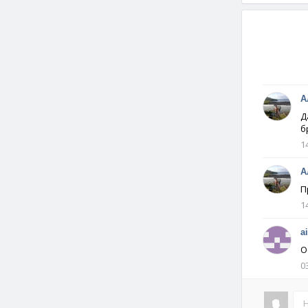
А
Д
б
1
А
П
1
a
О
0