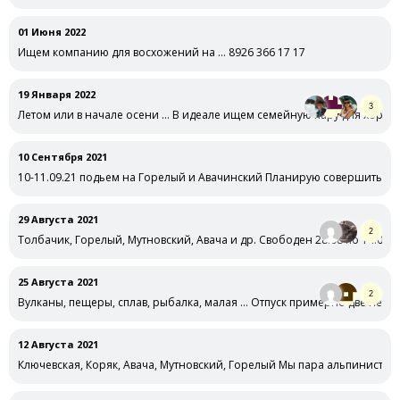
01 Июня 2022
Ищем компанию для восхожений на … 8926 366 17 17
19 Января 2022
3
Летом или в начале осени … В идеале ищем семейную пару для хоро
10 Сентября 2021
10-11.09.21 подьем на Горелый и Авачинский Планирую совершить два
29 Августа 2021
2
Толбачик, Горелый, Мутновский, Авача и др. Свободен 28.08 по 14.09.
25 Августа 2021
2
Вулканы, пещеры, сплав, рыбалка, малая … Отпуск примерно две неде
12 Августа 2021
Ключевская, Коряк, Авача, Мутновский, Горелый Мы пара альпинистов-