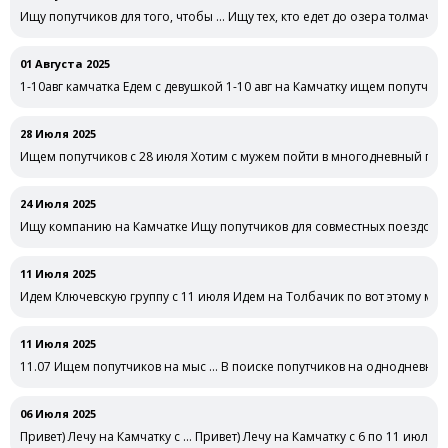
Ищу попутчиков для того, чтобы … Ищу тех, кто едет до озера толмачев
01 Августа 2025
1-10авг камчатка Едем с девушкой 1-10 авг на Камчатку ищем попутчи
28 Июля 2025
Ищем попутчиков с 28 июля Хотим с мужем пойти в многодневный пох
24 Июля 2025
Ищу компанию на Камчатке Ищу попутчиков для совместных поездок/
11 Июля 2025
Идем Ключевскую группу с 11 июля Идем на Толбачик по вот этому ма
https://www.vulcanikamchatki.ru/files/pasporta_2024/3_pasport_vokrug_tol
11 Июля 2025
11.07 Ищем попутчиков на мыс … В поиске попутчиков на однодневный 
06 Июля 2025
Привет) Лечу на Камчатку с … Привет) Лечу на Камчатку с 6 по 11 июля) 