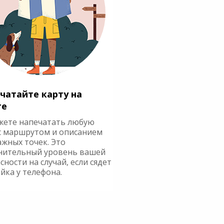
чатайте карту на
ге
жете напечатать любую
с маршрутом и описанием
ажных точек. Это
нительный уровень вашей
сности на случай, если сядет
йка у телефона.