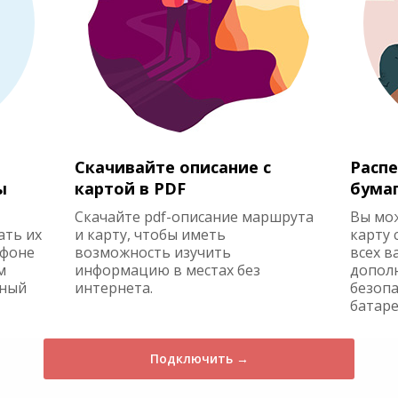
Скачивайте описание с
Распе
ы
картой в PDF
бума
Скачайте pdf-описание маршрута
Вы мо
ать их
и карту, чтобы иметь
карту 
ефоне
возможность изучить
всех в
м
информацию в местах без
допол
жный
интернета.
безопа
батаре
Подключить →