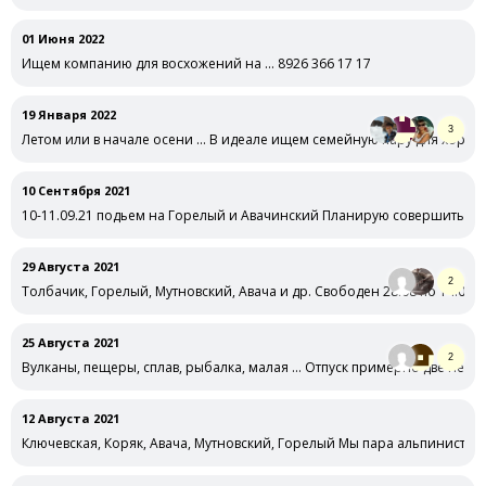
01 Июня 2022
Ищем компанию для восхожений на … 8926 366 17 17
19 Января 2022
3
Летом или в начале осени … В идеале ищем семейную пару для хоро
10 Сентября 2021
10-11.09.21 подьем на Горелый и Авачинский Планирую совершить два
29 Августа 2021
2
Толбачик, Горелый, Мутновский, Авача и др. Свободен 28.08 по 14.09.
25 Августа 2021
2
Вулканы, пещеры, сплав, рыбалка, малая … Отпуск примерно две неде
12 Августа 2021
Ключевская, Коряк, Авача, Мутновский, Горелый Мы пара альпинистов-