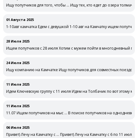
Ищу попутчиков для того, чтобы … Ищу тех, кто едет до озера толмачев
01 Августа 2025
1-10авг камчатка Едем с девушкой 1-10 авг на Камчатку ищем попутчи
28 Июля 2025
Ищем попутчиков с 28 июля Хотим с мужем пойти в многодневный пох
24 Июля 2025
Ищу компанию на Камчатке Ищу попутчиков для совместных поездок/
11 Июля 2025
Идем Ключевскую группу с 11 июля Идем на Толбачик по вот этому ма
https://www.vulcanikamchatki.ru/files/pasporta_2024/3_pasport_vokrug_tol
11 Июля 2025
11.07 Ищем попутчиков на мыс … В поиске попутчиков на однодневный 
06 Июля 2025
Привет) Лечу на Камчатку с … Привет) Лечу на Камчатку с 6 по 11 июля) 