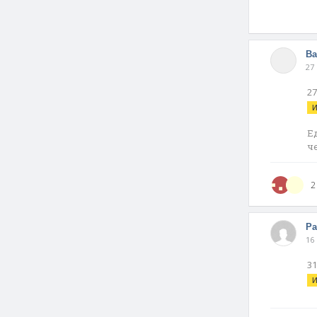
Ва
27
2
И
Е
ч
2
Р
16
3
И