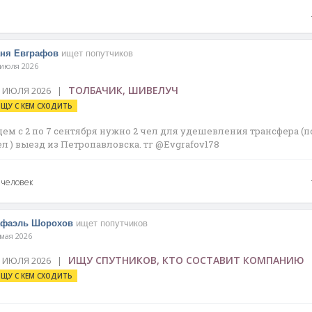
ня Евграфов
ищет попутчиков
 июля 2026
ТОЛБАЧИК, ШИВЕЛУЧ
7 ИЮЛЯ 2026 |
ЩУ С КЕМ СХОДИТЬ
дем с 2 по 7 сентября нужно 2 чел для удешевления трансфера (по
ел ) выезд из Петропавловска. тг @Evgrafov178
 человек
афаэль Шорохов
ищет попутчиков
 мая 2026
ИЩУ СПУТНИКОВ, КТО СОСТАВИТ КОМПАНИЮ
1 ИЮЛЯ 2026 |
ЩУ С КЕМ СХОДИТЬ