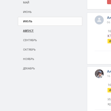
МАЙ
ИЮНЬ
Ал
ИЮЛЬ
06
АВГУСТ
1
К
СEНТЯБРЬ
И
ОКТЯБРЬ
НОЯБРЬ
ДЕКАБРЬ
Ал
16
1
И
И
в