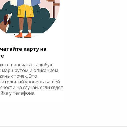
чатайте карту на
ге
жете напечатать любую
с маршрутом и описанием
ажных точек. Это
нительный уровень вашей
сности на случай, если сядет
йка у телефона.