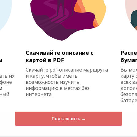
Скачивайте описание с
Распе
ы
картой в PDF
бума
Скачайте pdf-описание маршрута
Вы мо
ать их
и карту, чтобы иметь
карту 
ефоне
возможность изучить
всех в
м
информацию в местах без
допол
жный
интернета.
безопа
батаре
Подключить →