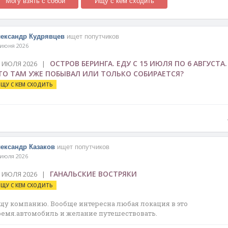
Могу взять с собой
Ищу с кем сходить
ександр Кудрявцев
ищет попутчиков
 июня 2026
ОСТРОВ БЕРИНГА. ЕДУ С 15 ИЮЛЯ ПО 6 АВГУСТА.
6 ИЮЛЯ 2026 |
ТО ТАМ УЖЕ ПОБЫВАЛ ИЛИ ТОЛЬКО СОБИРАЕТСЯ?
ЩУ С КЕМ СХОДИТЬ
ександр Казаков
ищет попутчиков
 июля 2026
ГАНАЛЬСКИЕ ВОСТРЯКИ
6 ИЮЛЯ 2026 |
ЩУ С КЕМ СХОДИТЬ
щу компанию. Вообще интересна любая локация в это
ремя.автомобиль и желание путешествовать.