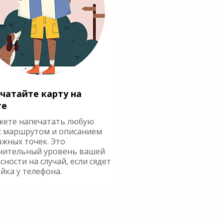
чатайте карту на
ге
жете напечатать любую
с маршрутом и описанием
ажных точек. Это
нительный уровень вашей
сности на случай, если сядет
йка у телефона.