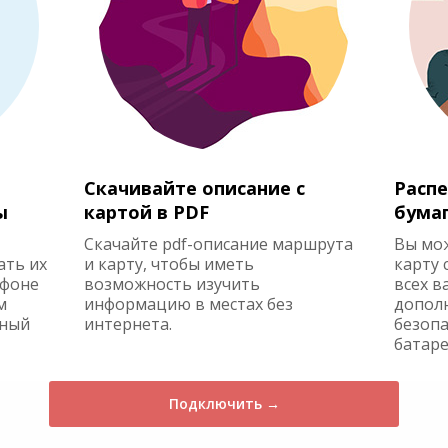
Скачивайте описание с
Распе
ы
картой в PDF
бума
Скачайте pdf-описание маршрута
Вы мо
ать их
и карту, чтобы иметь
карту 
ефоне
возможность изучить
всех в
м
информацию в местах без
допол
жный
интернета.
безопа
батаре
Подключить →