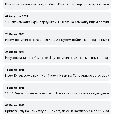
Ищу попутчиков для того, чтобы … Ищу тех, кто едет до озера толмачев
01 Августа 2025
1-10авг камчатка Едем с девушкой 1-10 авг на Камчатку ищем попутчи
28 Июля 2025
Ищем попутчиков с 28 июля Хотим с мужем пойти в многодневный пох
24 Июля 2025
Ищу компанию на Камчатке Ищу попутчиков для совместных поездок/
11 Июля 2025
Идем Ключевскую группу с 11 июля Идем на Толбачик по вот этому ма
https://www.vulcanikamchatki.ru/files/pasporta_2024/3_pasport_vokrug_tol
11 Июля 2025
11.07 Ищем попутчиков на мыс … В поиске попутчиков на однодневный 
06 Июля 2025
Привет) Лечу на Камчатку с … Привет) Лечу на Камчатку с 6 по 11 июля) 