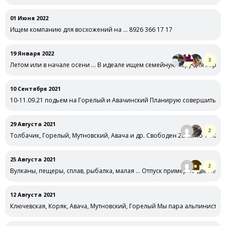
01 Июня 2022
Ищем компанию для восхожений на … 8926 366 17 17
19 Января 2022
3
Летом или в начале осени … В идеале ищем семейную пару для хоро
10 Сентября 2021
10-11.09.21 подьем на Горелый и Авачинский Планирую совершить два
29 Августа 2021
2
Толбачик, Горелый, Мутновский, Авача и др. Свободен 28.08 по 14.09.
25 Августа 2021
2
Вулканы, пещеры, сплав, рыбалка, малая … Отпуск примерно две неде
12 Августа 2021
Ключевская, Коряк, Авача, Мутновский, Горелый Мы пара альпинистов-