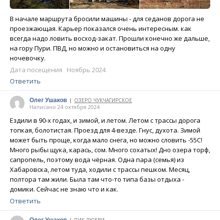
В начале маршрута бросили машины - для седанов дорога не
проезжающая. Карьер показался очень интересным. как
всегда надо ловить восход-закат. Прошли конечно же дальше,
на гору Пури. ПВД, но можно и остановиться на одну
ночевочку.
Дата посещения Ноябрь 2024
Ответить
Олег Ушаков
ОЗЕРО ЧУКЧАГИРСКОЕ
|
Написано 24 октября 2024
Ездили в 90-х годах, и зимой, и летом. Летом с трассы дорога
топкая, болотистая. Проезд для 4-везде. Гнус, духота. Зимой
может быть проще, когда мало снега, но можно словить -55С!
Много рыбы щука, карась, сом. Много сохатых! Дно озера торф,
сапропель, поэтому вода чёрная. Одна пара (семья) из
Хабаровска, летом туда, ходили с трассы пешком. Месяц,
полтора там жили. Была там что-то типа базы отдыха -
домики. Сейчас не знаю что и как.
Ответить