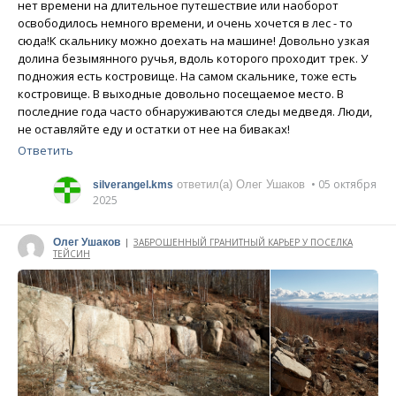
нет времени на длительное путешествие или наоборот
освободилось немного времени, и очень хочется в лес - то
сюда!К скальнику можно доехать на машине! Довольно узкая
долина безымянного ручья, вдоль которого проходит трек. У
подножия есть костровище. На самом скальнике, тоже есть
костровище. В выходные довольно посещаемое место. В
последние года часто обнаруживаются следы медведя. Люди,
не оставляйте еду и остатки от нее на биваках!
Ответить
• 05 октября
ответил(а) Олег Ушаков
silverangel.kms
2025
Олег Ушаков
ЗАБРОШЕННЫЙ ГРАНИТНЫЙ КАРЬЕР У ПОСЕЛКА
|
ТЕЙСИН
Написано 13 ноября 2024