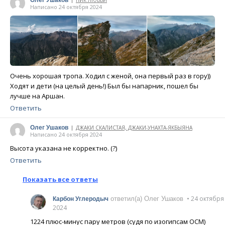
Олег Ушаков
ПИК ЛЮБВИ
|
Написано 24 октября 2024
Очень хорошая тропа. Ходил с женой, она первый раз в гору))
Ходят и дети (на целый день!) Был бы напарник, пошел бы
лучше на Аршан.
Ответить
Олег Ушаков
ДЖАКИ СКАЛИСТАЯ, ДЖАКИ-УНАХТА-ЯКБЫЯНА
|
Написано 24 октября 2024
Высота указана не корректно. (?)
Ответить
Показать все ответы
• 24 октября
ответил(а) Олег Ушаков
Карбон Углеродыч
2024
1224 плюс-минус пару метров (судя по изогипсам ОСМ)