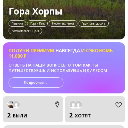
Гора Хорпы
Пешком
Гора / Пик
Несколько часов
Грунтовая дорога
Комсомольский р-н
ПОЛУЧИ ПРЕМИУМ
НАВСЕГДА
И СЭКОНОМЬ
11.000 Р
ОТВЕТЬ НА НАШИ ВОПРОСЫ О ТОМ КАК ТЫ
ПУТЕШЕСТВУЕШЬ И ИСПОЛЬЗУЕШЬ ИДИЛЕСОМ
Подробнее →
2
2
БЫЛИ
ХОТЯТ