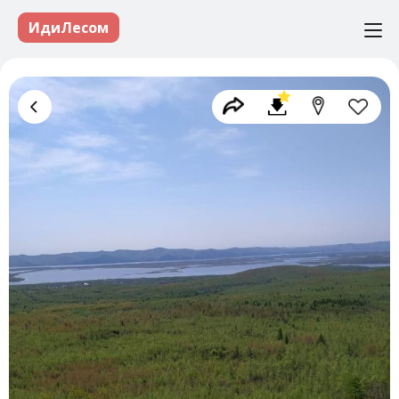
ИдиЛесом