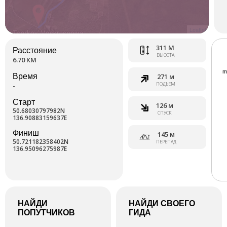
Leaflet
311 М
Расстояние
ВЫСОТА
6.70 КМ
Время
271 м
ПОДЪЕМ
-
Старт
126 м
50.68030797982N
СПУСК
136.90883159637E
Финиш
145 м
50.721182358402N
ПЕРЕПАД
136.95096275987E
НАЙДИ
НАЙДИ СВОЕГО
ПОПУТЧИКОВ
ГИДА