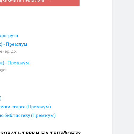
дключить ПРЕМИУМ →
аршрута
ек) - Премиум
екер, др.
ек) - Премиум
nger
)
очки старта (Премиум)
ою библиотеку (Премиум)
ЗОВАТЬ ТРЕКИ НА ТЕЛЕФОНЕ?