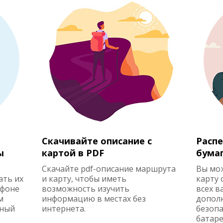
Скачивайте описание с
Распе
ы
картой в PDF
бума
Скачайте pdf-описание маршрута
Вы мо
ать их
и карту, чтобы иметь
карту 
ефоне
возможность изучить
всех в
м
информацию в местах без
допол
жный
интернета.
безопа
батаре