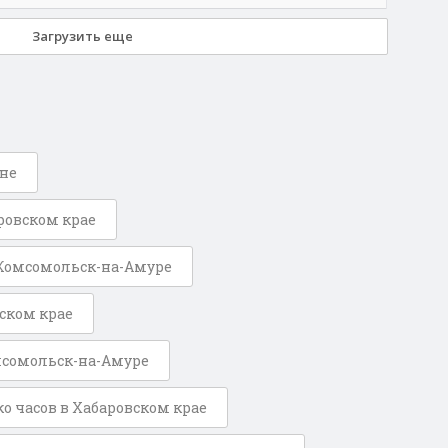
Загрузить еще
оне
ровском крае
 Комсомольск-на-Амуре
вском крае
мсомольск-на-Амуре
о часов в Хабаровском крае