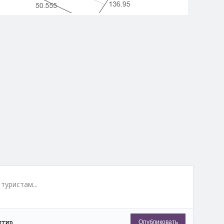
туристам...
нтир
Опубликовать