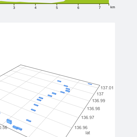
km
3
4
5
6
7