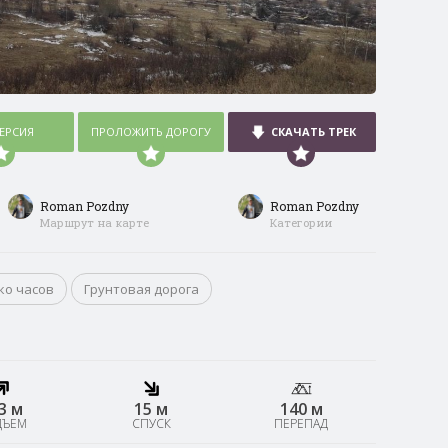
ВЕРСИЯ
ПРОЛОЖИТЬ ДОРОГУ
СКАЧАТЬ ТРЕК
Roman Pozdny
Roman Pozdny
Маршрут на карте
Категории
ко часов
Грунтовая дорога
3 м
15 м
140 м
ДЪЕМ
СПУСК
ПЕРЕПАД