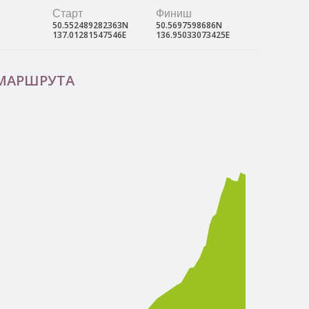
Старт
Финиш
50.552489282363N
50.5697598686N
137.01281547546E
136.95033073425E
 МАРШРУТА