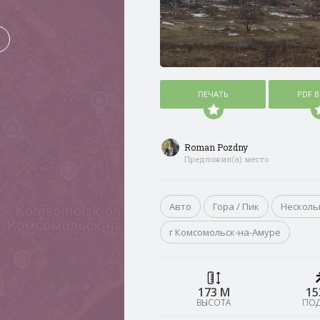
ПЕЧАТЬ
PDF 
Roman Pozdny
Предложил(а) место
Авто
Гора / Пик
Несколь
г Комсомольск-на-Амуре
173 М
15
ВЫСОТА
ПО