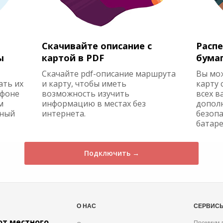
Скачивайте описание с
Распе
ы
картой в PDF
бума
Скачайте pdf-описание маршрута
Вы мо
ать их
и карту, чтобы иметь
карту 
ефоне
возможность изучить
всех в
м
информацию в местах без
допол
жный
интернета.
безопа
батаре
Подключить →
О НАС
СЕРВИС
от местного