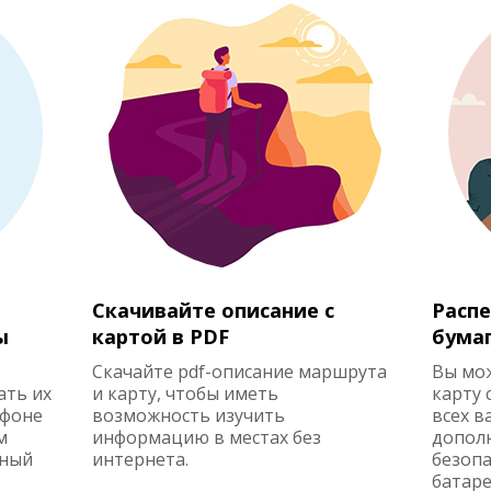
Скачивайте описание с
Распе
ы
картой в PDF
бума
Скачайте pdf-описание маршрута
Вы мо
ать их
и карту, чтобы иметь
карту 
ефоне
возможность изучить
всех в
м
информацию в местах без
допол
жный
интернета.
безопа
батаре