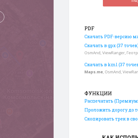
По
PDF
Скачать PDF-версию м
Скачать в gpx (37 точе
OsmAnd, ViewRanger, Геотр
Скачать в kml (37 точе
Maps.me
, OsmAnd, ViewRa
ФУНКЦИИ
Распечатать (Премиум
Проложить дорогу до т
Скопировать трек в св
КАК ИСПОЛЬ