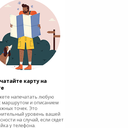
чатайте карту на
ге
жете напечатать любую
с маршрутом и описанием
ажных точек. Это
нительный уровень вашей
сности на случай, если сядет
йка у телефона.