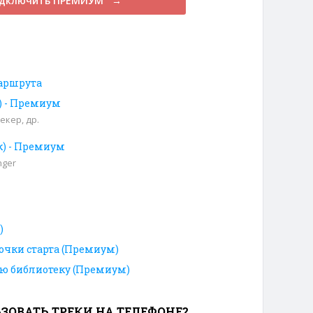
дключить ПРЕМИУМ →
аршрута
к) - Премиум
екер, др.
к) - Премиум
nger
)
очки старта (Премиум)
ою библиотеку (Премиум)
ЗОВАТЬ ТРЕКИ НА ТЕЛЕФОНЕ?