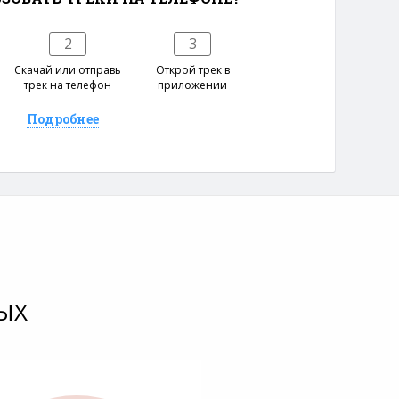
2
3
е
Скачай или отправь
Открой трек в
трек на телефон
приложении
Подробнее
ЫХ