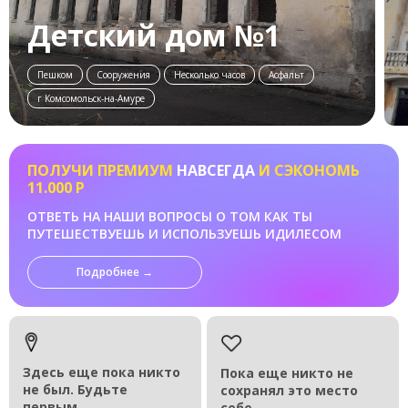
Детский дом №1
Пешком
Сооружения
Несколько часов
Асфальт
г Комсомольск-на-Амуре
ПОЛУЧИ ПРЕМИУМ
НАВСЕГДА
И СЭКОНОМЬ
11.000 Р
ОТВЕТЬ НА НАШИ ВОПРОСЫ О ТОМ КАК ТЫ
ПУТЕШЕСТВУЕШЬ И ИСПОЛЬЗУЕШЬ ИДИЛЕСОМ
Подробнее →
Здесь еще пока никто
Пока еще никто не
не был. Будьте
сохранял это место
первым.
себе.