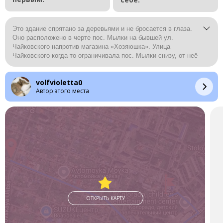
Это здание спрятано за деревьями и не бросается в глаза.
Оно расположено в черте пос. Мылки на бывшей ул.
Чайковского напротив магазина «Хозяюшка». Улица
Чайковского когда-то ограничивала пос. Мылки снизу, от неё
начинались многие его основные улицы – Володарского,
Декабристов, Милицейская, Таёжная, Хасановская, Лесная.
volfvioletta0
Сегодня она упразднена. Но её по-прежнему обозначает
Автор этого места
здание бывшего детского дома №1. Это малоизвестный, но,
по всей видимости, типовой проект для детского дома на 120
мест. Строился он в 1953-1955 гг. Затяжной период
объясняется тем, что сначала его строила одна организация,
которая была очень нерасторопная, а затем другая. Декабрь
1955 г.: «На пос. Мылки сдан в эксплуатацию новый детский
дом на 120 мест со всеми подсобными сооружениями: баней,
прачечной, овощехранилищем, гаражом на 2 автомашины,
свинарником, конюшней и т. п. Для сотрудников детского
дома заканчивается строительство 8-квартирного дома с
водоснабжением и другими удобствами». В вышеупомянутом
8-квартирном доме сегодня располагается офис УК
ОТКРЫТЬ КАРТУ
«Амурлифт», а детский дом №1 покинул своё старое здание
в 1995 г., переехав на ул. Гамарника. 11 сентября 1996 г.
здание было продано ООО ПКО «Румакс» на торгах Фондом