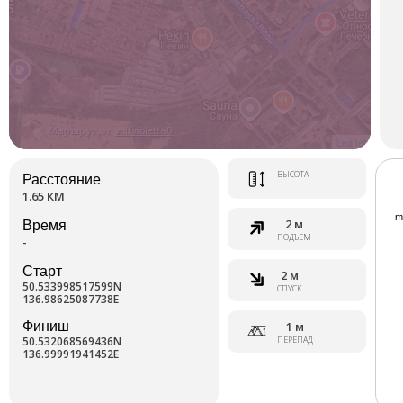
имущества г. Комсомольска-на-Амуре. Впоследствии данное
ООО обанкротилось.
В настоящее время строение реконструируют.
Маршрут от
volfvioletta0
Leaflet
ВЫСОТА
Расстояние
1.65 КМ
2 м
Время
ПОДЪЕМ
-
Старт
2 м
50.533998517599N
СПУСК
136.98625087738E
Финиш
1 м
50.532068569436N
ПЕРЕПАД
136.99991941452E