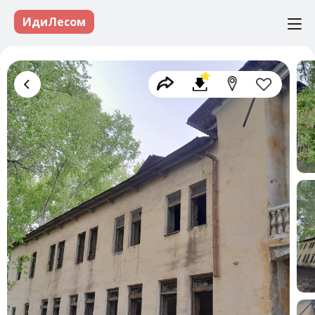
ИдиЛесом