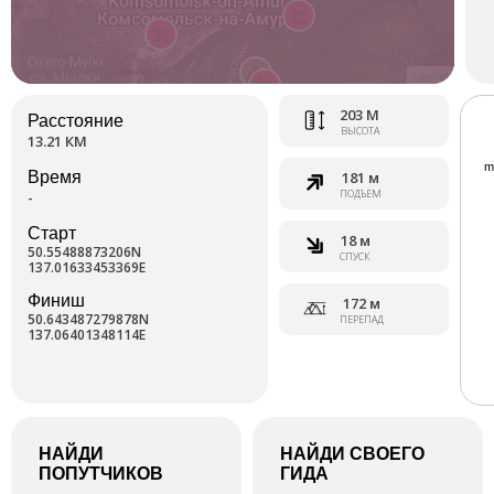
Leaflet
203 М
Расстояние
ВЫСОТА
13.21 КМ
Время
181 м
ПОДЪЕМ
-
Старт
18 м
50.55488873206N
СПУСК
137.01633453369E
Финиш
172 м
50.643487279878N
ПЕРЕПАД
137.06401348114E
НАЙДИ
НАЙДИ СВОЕГО
ПОПУТЧИКОВ
ГИДА