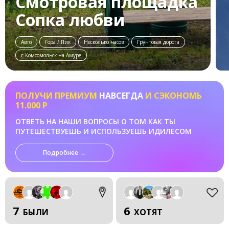
Смотровая площадка
Сопка любви
Авто
Гора / Пик
Несколько часов
Грунтовая дорога
г Комсомольск-на-Амуре
ПОЛУЧИ ПРЕМИУМ
НАВСЕГДА
И СЭКОНОМЬ
11.000 Р
ОТВЕТЬ НА НАШИ ВОПРОСЫ О ТОМ КАК ТЫ
ПУТЕШЕСТВУЕШЬ И ИСПОЛЬЗУЕШЬ ИДИЛЕСОМ
Подробнее →
7
6
БЫЛИ
ХОТЯТ