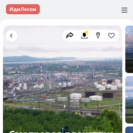
ИдиЛесом