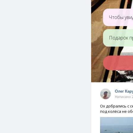
Чтобы увид
Подарок п
Олег Кар
Написано 2
Ох добрались с с
под колёса не о