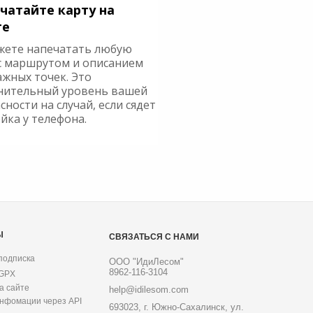
чатайте карту на
ге
жете напечатать любую
с маршрутом и описанием
ажных точек. Это
нительный уровень вашей
сности на случай, если сядет
йка у телефона.
Ы
СВЯЗАТЬСЯ С НАМИ
подписка
ООО "ИдиЛесом"
8962-116-3104
 GPX
а сайте
help@idilesom.com
инфомации через API
693023, г. Южно-Сахалинск, ул.