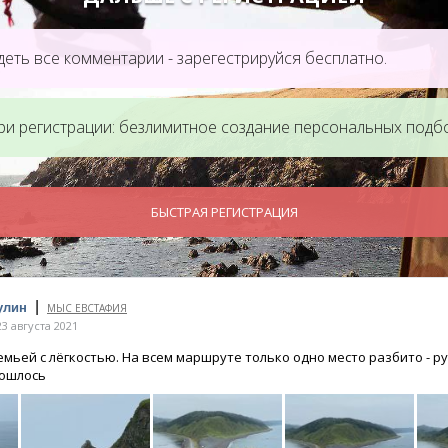
еть все комментарии - зарегестрируйся бесплатно.
ри регистрации: безлимитное создание персональных подб
БЫСТРАЯ РЕГИСТРАЦИЯ
|
улин
МЫС ЕВСТАФИЯ
3 августа 2021
емьей с лёгкостью. На всем маршруте только одно место разбито - р
бошлось