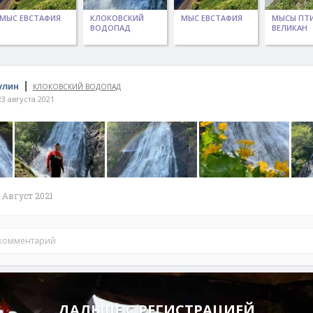
МЫС ЕВСТАФИЯ
КЛОКОВСКИЙ
МЫС ЕВСТАФИЯ
МЫСЫ ПТИ
ВОДОПАД
ВЕЛИКАН
|
улин
КЛОКОВСКИЙ ВОДОПАД
3 августа 2021
Август 2021
 комментарий
ДАЛЬШЕ С РЕГИСТРАЦИЕЙ