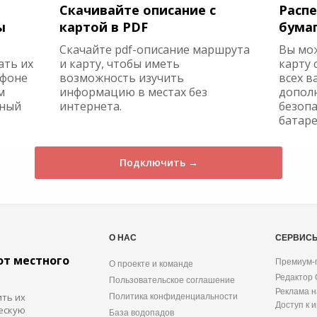
Скачивайте описание с
Распе
ы
картой в PDF
бума
Скачайте pdf-описание маршрута
Вы мо
ать их
и карту, чтобы иметь
карту 
ефоне
возможность изучить
всех в
м
информацию в местах без
допол
жный
интернета.
безопа
батаре
Подключить →
О НАС
СЕРВИС
от местного
Премиум-
О проекте и команде
Редактор
Пользовательское соглашение
Реклама н
ить их
Политика конфиденциальности
Доступ к 
ескую
База водопадов