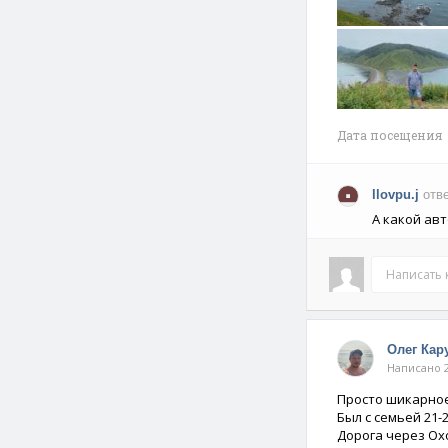
Дата посещения 
llovpu.j
отв
А какой ав
Написать
Олег Кар
Написано 2
Просто шикарное
Был с семьей 21-2
Дорога через Ох