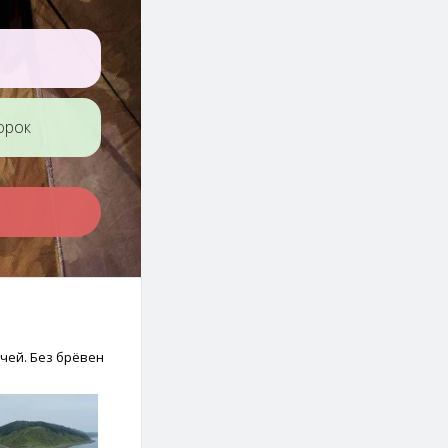
орок
учей. Без брёвен