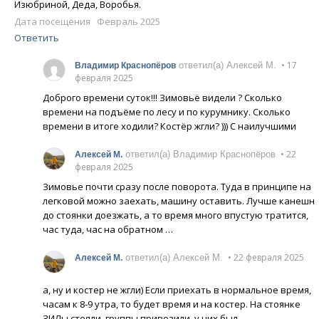
Изюбриной, Деда, Воробья.
Дата посещения Февраль 2025
Ответить
• 17
ответил(а) Алексей М.
Владимир Краснопёров
февраля 2025
Доброго времени суток!!! Зимовьё видели ? Сколько
времени на подъёме по лесу и по курумнику. Сколько
времени в итоге ходили? Костёр жгли? ))) С наилучшими
• 22
ответил(а) Владимир Краснопёров
Алексей М.
февраля 2025
Зимовье почти сразу после поворота. Туда в принципе на
легковой можно заехать, машину оставить. Лучше канешн
до стоянки доезжать, а то время много впустую тратится,
час туда, час на обратном …
• 22 февраля 2025
ответил(а) Алексей М.
Алексей М.
а, ну и костер не жгли) Если приехать в нормальное время,
часам к 8-9 утра, то будет время и на костер. На стоянке
ЗИЛы стояли, группы привозили, у них был …