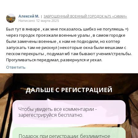
Алексей М.
ЗАБРОШЕННЫЙ ВОЕННЫЙ ГОРОДОК №75 «САМАН»
|
Написано 12 марта 2025
Был тут в январе , как мне показалось шибко не погуляешь =)
через городок проезжали военные уралы , в самом городке
были замечены военные , к нам не подходили, но коптер
запускать там не рискнул ) некоторые окна были мешками с
песком перекрыты , подумал мб там бывают учения/стрельбы.
Прогуливаться передумал, развернулся и уехал.
Ответить
ДАЛЬШЕ С РЕГИСТРАЦИЕЙ
Чтобы увидеть все комментарии -
зарегестрируйся бесплатно.
Подарок при регистрации: безлимитное