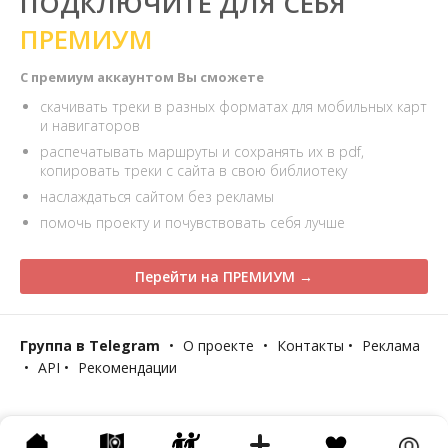
ПОДКЛЮЧИТЕ ДЛЯ СЕБЯ
ПРЕМИУМ
С премиум аккаунтом Вы сможете
скачивать треки в разных форматах для мобильных карт
и навигаторов
распечатывать маршруты и сохранять их в pdf,
копировать треки с сайта в свою библиотеку
наслаждаться сайтом без рекламы
помочь проекту и почувствовать себя лучше
Перейти на ПРЕМИУМ →
Группа в Telegram
•
О проекте
•
Контакты
•
Реклама
•
API
•
Рекомендации