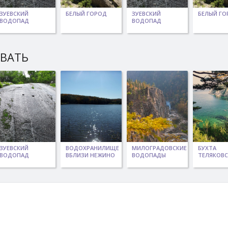
ЗУЕВСКИЙ
БЕЛЫЙ ГОРОД
ЗУЕВСКИЙ
БЕЛЫЙ ГО
ВОДОПАД
ВОДОПАД
ЫВАТЬ
ЗУЕВСКИЙ
ВОДОХРАНИЛИЩЕ
МИЛОГРАДОВСКИЕ
БУХТА
ВОДОПАД
ВБЛИЗИ НЕЖИНО
ВОДОПАДЫ
ТЕЛЯКОВ