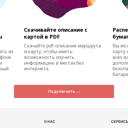
Скачивайте описание с
Распе
ы
картой в PDF
бума
Скачайте pdf-описание маршрута
Вы мо
ать их
и карту, чтобы иметь
карту 
ефоне
возможность изучить
всех в
м
информацию в местах без
допол
жный
интернета.
безопа
батаре
Подключить →
О НАС
СЕРВИС