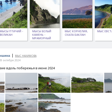
МЫСЫ ПТИЧИЙ -
МЫСЫ БЕЛЫЙ
МЫС КОРНЕЛИЯ,
МЫС ЕВСТ
ВЕЛИКАН
КАМЕНЬ -
СКАЛА БАКЛАН
МРАМОРНЫЙ
|
оншина
МЫС НАХИМОВА
8 октября 2024
ие вдоль побережья в июне 2024