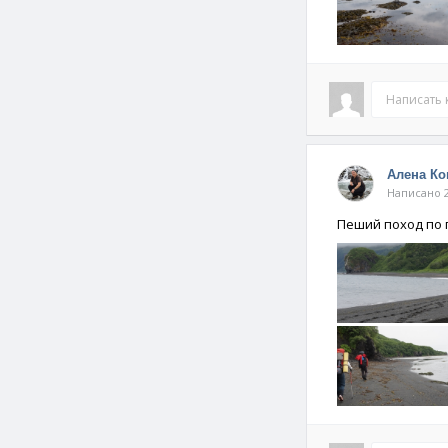
Написать
Алена К
Написано 2
Пеший поход по 