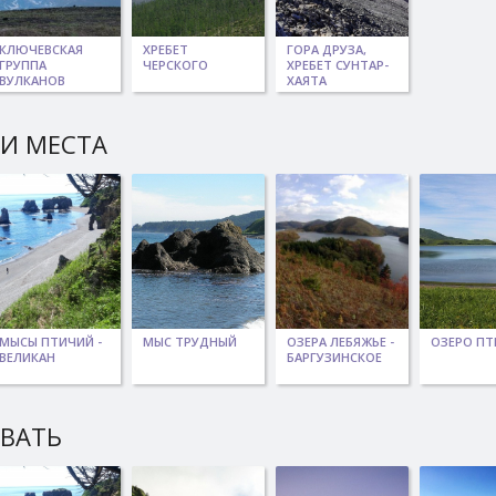
КЛЮЧЕВСКАЯ
ХРЕБЕТ
ГОРА ДРУЗА,
ГРУППА
ЧЕРСКОГО
ХРЕБЕТ СУНТАР-
ВУЛКАНОВ
ХАЯТА
И МЕСТА
МЫСЫ ПТИЧИЙ -
МЫС ТРУДНЫЙ
ОЗЕРА ЛЕБЯЖЬЕ -
ОЗЕРО ПТ
ВЕЛИКАН
БАРГУЗИНСКОЕ
ЫВАТЬ