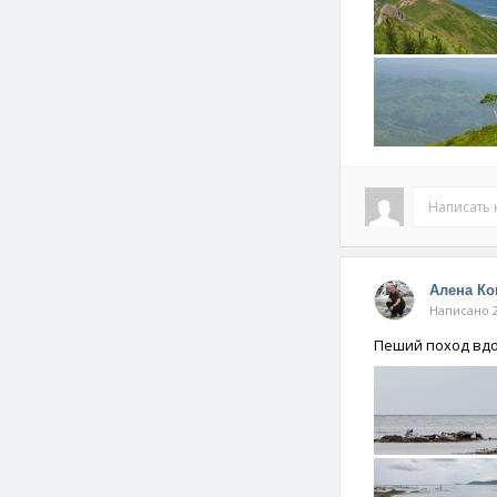
Написать
Алена К
Написано 2
Пеший поход вдо