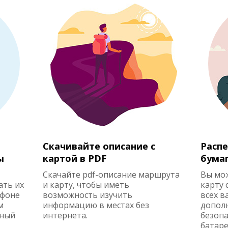
Скачивайте описание с
Распе
ы
картой в PDF
бума
Скачайте pdf-описание маршрута
Вы мо
ать их
и карту, чтобы иметь
карту 
ефоне
возможность изучить
всех в
м
информацию в местах без
допол
жный
интернета.
безопа
батаре