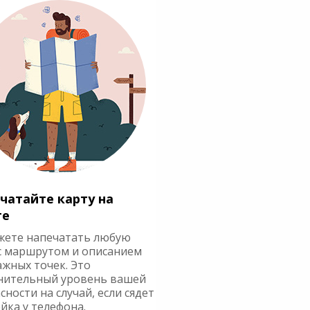
чатайте карту на
ге
жете напечатать любую
с маршрутом и описанием
ажных точек. Это
нительный уровень вашей
сности на случай, если сядет
йка у телефона.