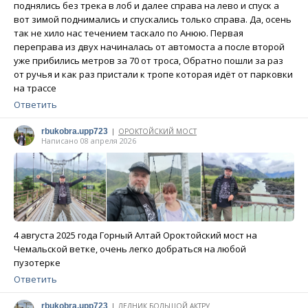
поднялись без трека в лоб и далее справа на лево и спуск а
вот зимой поднимались и спускались только справа. Да, осень
так не хило нас течением таскало по Анюю. Первая
переправа из двух начиналась от автомоста а после второй
уже прибились метров за 70 от троса, Обратно пошли за раз
от ручья и как раз пристали к тропе которая идёт от парковки
на трассе
Ответить
rbukobra.upp723
ОРОКТОЙСКИЙ МОСТ
|
Написано 08 апреля 2026
4 августа 2025 года Горный Алтай Ороктойский мост на
Чемальской ветке, очень легко добраться на любой
пузотерке
Ответить
rbukobra.upp723
ЛЕДНИК БОЛЬШОЙ АКТРУ
|