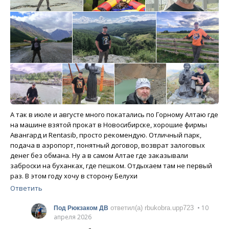
А так в июле и августе много покатались по Горному Алтаю где
на машине взятой прокат в Новосибирске, хорошие фирмы
Авангард и Rentasib, просто рекомендую. Отличный парк,
подача в аэропорт, понятный договор, возврат залоговых
денег без обмана. Ну а в самом Алтае где заказывали
заброски на буханках, где пешком. Отдыхаем там не первый
раз. В этом году хочу в сторону Белухи
Ответить
• 10
ответил(а) rbukobra.upp723
Под Рюкзаком ДВ
апреля 2026