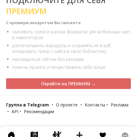
ПОДКЛЮЧИТЕ ДЛЯ СЕБЯ
ПРЕМИУМ
С премиум аккаунтом Вы сможете
скачивать треки в разных форматах для мобильных карт
и навигаторов
распечатывать маршруты и сохранять их в pdf,
копировать треки с сайта в свою библиотеку
наслаждаться сайтом без рекламы
помочь проекту и почувствовать себя лучше
Перейти на ПРЕМИУМ →
Группа в Telegram
•
О проекте
•
Контакты
•
Реклама
•
API
•
Рекомендации