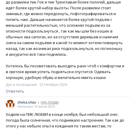
до развилки пик Гоë и пик Трехглавая более пологий, дальше
идёт более крутой набор высоты. После развилки стоит
зимовьë, где можно передохнуть, пофотографироваться и
попить чаю. Дальше начинается более крутой подъём с
меньшей растительностью, что осложнял подъём из за
опасности подскользнуться , так как мы шли без кошек в
обычных эва сапогах, из-за отсутствия деревьев и наличия
снега на самом подъёме в какой-то момент хотели повернуть
назад, так как возникал риск подскользнуться, но потихоньку
и аккуратно всё таки поднялись.
Хотелось бы посоветовать выходить рано чтоб с комфортом и
в светлое время успеть подняться и спустится. Одевать
хорошую, удобную обувь и желательно иметь кошки.
Дата посещения 22 Ноября 2024
Ответить
zheka.shax
ПИК ЛЮБВИ
|
Написано 14 июня 2025
Ходили на ПИК ЛЮБВИ в конце ноября, был небольшой снег,
погода была солнечная, что поднимало настроение. Так как до
этого у нас небыло опыта хождения по таким местам, то