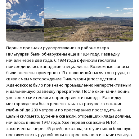
Первые признаки рудопроявления в районе озера
Пильгуярви были обнаружены еще в 1924 году. Разведку
начали через два года. С 1934 года к финским геологам
присоединились канадские специалисты. Возможные запасы
были оценены примерно в 13 с половиной тысяч тонн руды, в
связи с чем месторождение Пильгуярви (впоследствии
Ждановское) было признано промышленно неперспективным
и дальнейшую разведку прекратили. После окончания войны
уже советские геологи опровергли эти выводы. Разведку
месторождения было решено начать сразу же со скважин
глубиной до 200 метров и по простиранию проследить на
целый километр. Бурение скважин, открывших клады долины,
началось в июне 1947 года. Уже первая скважина №161,
законченная через 45 дней, показала, что учитывая большую
протяженность рудной зоны по простиранию и значительную