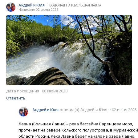
Андрей и Юля
ВОДОПАД НА Р.БОЛЬШАЯ ЛАВНА
|
Написано 02 июня 2025
Дата посещения 08 Июня 2020
Ответить
• 02 июня 2025
ответил(а) Андрей и Юля
Андрей и Юля
Лавна (Большая Лавна) – река бассейна Баренцева моря,
протекает на севере Кольского полуострова, в Мурманской
области России. Река Лавна берет начало из озера Лавно.