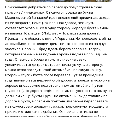
При желании добраться по берегу до полуострова можно
прямо из Лиинахамари. От самого поселка до бухты
Малонемецкой Западной идет вполне ещё приличная, исходя
из её возраста, немецкая военная дорога, весь путь
составляет около 10 км в одну сторону. Дорогу к бухте немцы
называли Пфальцвег (Pfalz weg – Пфальцевская дорога).
Пфальц – это область в южной Германии. Но преодолеть её на
автомобиле в настоящее время не так-то просто из-за двух
участков. Первый – брод вдоль берега озера Кянтёярви,
который возник из-за подъёма уровня воды за прошедшие
годы. Опасность брода в том, что глубина резко
увеличивается до трех метров и, вильнув чуть в сторону,
можно легко засадить свой автомобиль по самую крышу.
Второй – спуск к бухте после перевала. Тут за прошедшие
годы вымыло весь верхний слой дороги, и проехать можно на
хорошо внедорожно подготовленном автомобиле (ну или
грузовике). Но дорога ведёт не на сам полуостров, а к пляжу на
дальнем конце бухты. Грузы на автомашинах доставляли по
дороге в бухту, а потом на понтоне или барже переправляли
на полуостров, используя пляж как погрузочную площадку, а
прилив и отлив как подъёмник. От песчаного пляжа до
полуострова можно пройти по скалам вдоль берега либо по