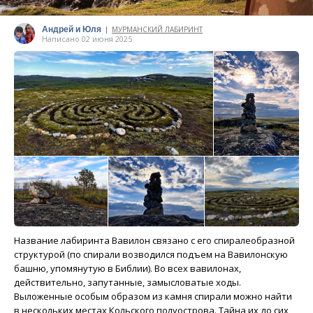
Андрей и Юля
МУРМАНСКИЙ ЛАБИРИНТ
|
Написано 02 июня 2025
Название лабиринта Вавилон связано с его спиралеобразной
структурой (по спирали возводился подъем на Вавилонскую
башню, упомянутую в Библии). Во всех вавилонах,
действительно, запутанные, замысловатые ходы.
Выложенные особым образом из камня спирали можно найти
в нескольких местах Кольского полуострова. Тайна их до сих