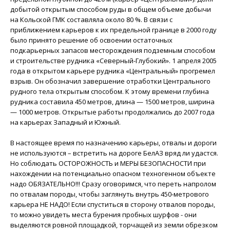
добытой открытым способом руды в общем объеме добычи
на Кольской ГМК составляла около 80 %. В связи с
приближением карьеров к их предельной границе в 2000 году
было принято решение об освоении остаточных
подкарьерных запасов месторождения подземным способом
и строительстве рудника «Северный-Глубокий». 1 апреля 2005
года в открытом карьере рудника «Центральный» прогремел
взрыв. Он обозначил завершение отработки Центрального
рудного тела открытым способом. К этому времени глубина
рудника составила 450 метров, длина — 1500 метров, ширина
— 1000 метров. Открытые работы продолжались до 2007 года
на карьерах Западный и Южный.
В настоящее время по назначению карьеры, отвалы и дороги
не используются – встретить на дороге БелАЗ вряд ли удастся.
Но соблюдать ОСТОРОЖНОСТЬ и МЕРЫ БЕЗОПАСНОСТИ при
нахождении на потенциально опасном техногенном объекте
надо ОБЯЗАТЕЛЬНО!!! Сразу оговоримся, что переть напролом
по отвалам породы, чтобы заглянуть внутрь 450-метрового
карьера НЕ НАДО! Если спуститься в сторону отвалов породы,
то можно увидеть места бурения пробных шурфов - они
выделяются ровной площадкой, торчащей из земли обрезком