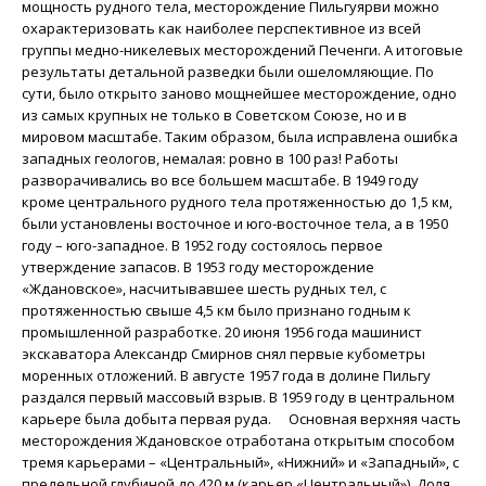
мощность рудного тела, месторождение Пильгуярви можно
охарактеризовать как наиболее перспективное из всей
группы медно-никелевых месторождений Печенги. А итоговые
результаты детальной разведки были ошеломляющие. По
сути, было открыто заново мощнейшее месторождение, одно
из самых крупных не только в Советском Союзе, но и в
мировом масштабе. Таким образом, была исправлена ошибка
западных геологов, немалая: ровно в 100 раз! Работы
разворачивались во все большем масштабе. В 1949 году
кроме центрального рудного тела протяженностью до 1,5 км,
были установлены восточное и юго-восточное тела, а в 1950
году – юго-западное. В 1952 году состоялось первое
утверждение запасов. В 1953 году месторождение
«Ждановское», насчитывавшее шесть рудных тел, с
протяженностью свыше 4,5 км было признано годным к
промышленной разработке. 20 июня 1956 года машинист
экскаватора Александр Смирнов снял первые кубометры
моренных отложений. В августе 1957 года в долине Пильгу
раздался первый массовый взрыв. В 1959 году в центральном
карьере была добыта первая руда. Основная верхняя часть
месторождения Ждановское отработана открытым способом
тремя карьерами – «Центральный», «Нижний» и «Западный», с
предельной глубиной до 420 м (карьер «Центральный»). Доля