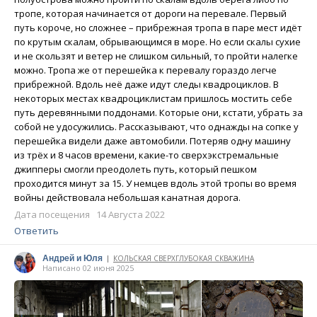
тропе, которая начинается от дороги на перевале. Первый
путь короче, но сложнее – прибрежная тропа в паре мест идёт
по крутым скалам, обрывающимся в море. Но если скалы сухие
и не скользят и ветер не слишком сильный, то пройти налегке
можно. Тропа же от перешейка к перевалу гораздо легче
прибрежной. Вдоль неё даже идут следы квадроциклов. В
некоторых местах квадроциклистам пришлось мостить себе
путь деревянными поддонами. Которые они, кстати, убрать за
собой не удосужились. Рассказывают, что однажды на сопке у
перешейка видели даже автомобили. Потеряв одну машину
из трёх и 8 часов времени, какие-то сверхэкстремальные
джипперы смогли преодолеть путь, который пешком
проходится минут за 15. У немцев вдоль этой тропы во время
войны действовала небольшая канатная дорога.
Дата посещения 14 Августа 2022
Ответить
Андрей и Юля
КОЛЬСКАЯ СВЕРХГЛУБОКАЯ СКВАЖИНА
|
Написано 02 июня 2025