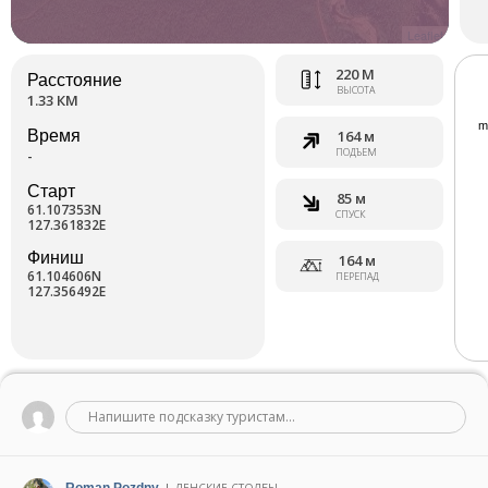
Leaflet
220 М
Расстояние
ВЫСОТА
1.33 КМ
Время
164 м
ПОДЪЕМ
-
Старт
85 м
61.107353N
СПУСК
127.361832E
Финиш
164 м
61.104606N
ПЕРЕПАД
127.356492E
Напишите подсказку туристам...