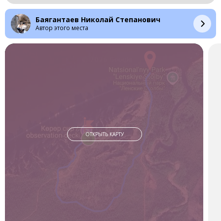
достигают высоты 220 метров, а их возраст насчитывает
более 500 миллионов лет. Ленские столбы — это не просто
Баягантаев Николай Степанович
услада для глаз, а окно в далёкое прошлое Земли. Здесь
Автор этого места
можно найти древние окаменелости и редкие виды растений
и животных. Всё это — на фоне захватывающих дух
пейзажей, которые поражают и вдохновляют.
В 2012 году ЮНЕСКО признала Ленские столбы объектом
Всемирного наследия, подчеркнув их уникальную
значимость для всего человечества. Так что собирайте
чемоданы и приготовьтесь к незабываемому путешествию в
самое сердце природного величия.
Ленские столбы ждут вас.
ОТКРЫТЬ КАРТУ