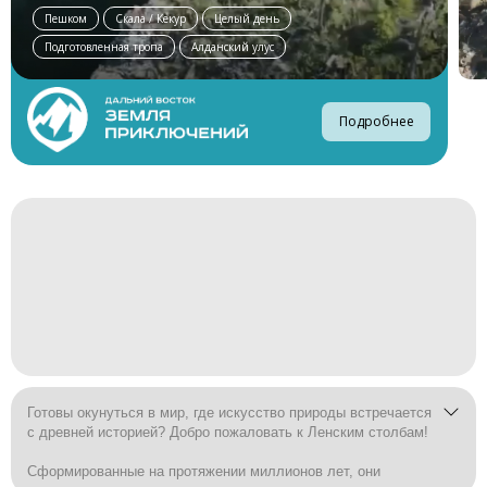
Пешком
Скала / Кекур
Целый день
Подготовленная тропа
Алданский улус
Подробнее
Готовы окунуться в мир, где искусство природы встречается
с древней историей? Добро пожаловать к Ленским столбам!
Сформированные на протяжении миллионов лет, они