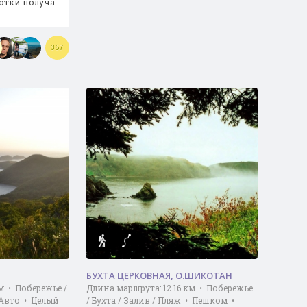
отки получа
…
367
БУХТА ЦЕРКОВНАЯ, О.ШИКОТАН
м • Побережье /
Длина маршрута: 12.16 км • Побережье
 Авто • Целый
/ Бухта / Залив / Пляж • Пешком •