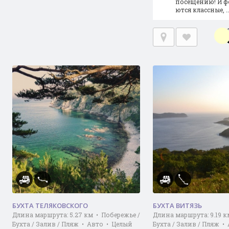
посещению! И ф
ются классные, 
БУХТА ТЕЛЯКОВСКОГО
БУХТА ВИТЯЗЬ
Длина маршрута: 5.27 км • Побережье /
Длина маршрута: 9.19 к
Бухта / Залив / Пляж • Авто • Целый
Бухта / Залив / Пляж •