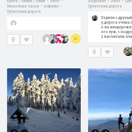
Бухта / Залив / Пляж • Авто •
Водоскат • Авто • Цел
Несколько часов • Асфальт •
Грунтовая дорога
Грунтовая дорога
Ездила с друзья
у,дорога очень 
о на внедорожн
ого луж, с подр
2 насчитали пл
25