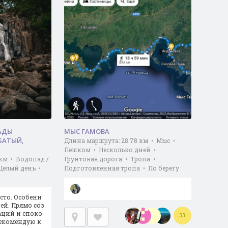
АДЫ
МЫС ГАМОВА
БАТЫЙ,
Длина маршрута: 28.78 км • Мыс •
Пешком • Несколько дней •
 км • Водопад /
Грунтовая дорога • Тропа •
Целый день •
Подготовленная тропа • По берегу
сто. Особенн
дей. Прямо соз
аций и споко
33
рекомендую к