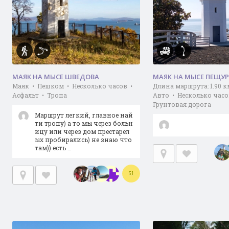
МАЯК НА МЫСЕ ШВЕДОВА
МАЯК НА МЫСЕ ПЕЩУ
Маяк • Пешком • Несколько часов •
Длина маршрута: 1.90 
Асфальт • Тропа
Авто • Несколько часо
Грунтовая дорога
Маршрут легкий, главное най
ти тропу) а то мы через больн
ицу или через дом престарел
ых пробирались) не знаю что
там)) есть …
51