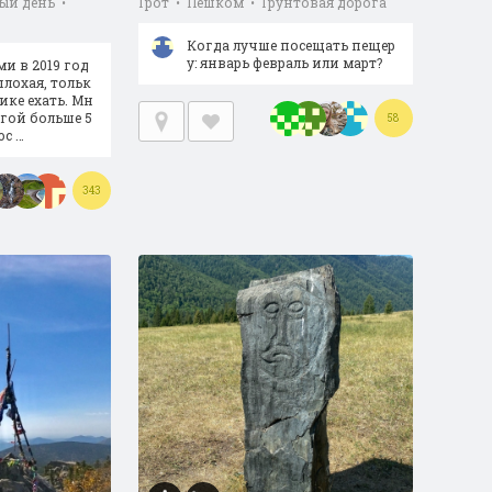
ый день •
Грот • Пешком • Грунтовая дорога
Когда лучше посещать пещер
у: январь февраль или март?
ми в 2019 год
плохая, тольк
ике ехать. Мн
угой больше 5
58
юс …
343