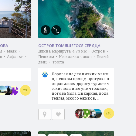
РОВА
ОСТРОВ ТОМЯЩЕГОСЯ СЕРДЦА
км • Маяк •
Длина маршрута: 4.73 км • Остров •
в • Асфальт •
Пешком • Несколько часов • Целый
день • Тропа
Дорогая не для низких маши
н, пешком проще, прогулка п
онравилось, дорогу туристич
еские машины уничтожили,
29
погода была шикарная, вода
теплея, много ежиков, …
240