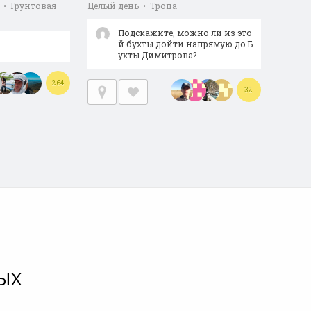
 • Грунтовая
Целый день • Тропа
Подскажите, можно ли из это
й бухты дойти напрямую до Б
ухты Димитрова?
264
32
ЫХ