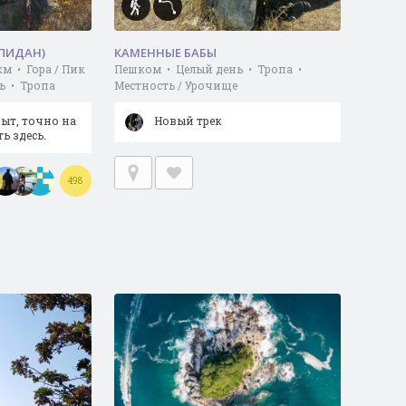
(ПИДАН)
КАМЕННЫЕ БАБЫ
км • Гора / Пик
Пешком • Целый день • Тропа •
ь • Тропа
Местность / Урочище
ыт, точно на
Новый трек
ь здесь.
498