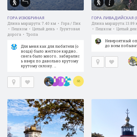
ГОРА ИЗЮБРИНАЯ
ГОРА ЛИВАДИЙСКАЯ 
Длина маршрута: 7.40 км • Гора / Пик
Длина маршрута: 13.89 
• Пешком • Целый день • Грунтовая
• Пешком • Целый ден
дорога • Тропа
Невероятный оп
до всем побыват
Для меня как для любителя (о
воща) было жесткое кардио..
снега было много.. забиралис
ь вверх по давольно крутому
крутому склону. …
68