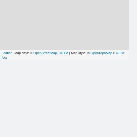
Leaflet
| Map data: ©
OpenStreetMap
,
SRTM
| Map style: ©
OpenTopoMap
(
CC-BY-
SA
)