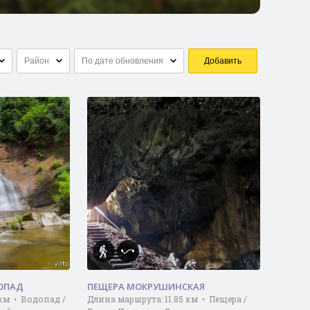
Район
По дате обновления
Добавить
ОПАД
ПЕЩЕРА МОКРУШИНСКАЯ
 км • Водопад /
Длина маршрута: 11.85 км • Пещера /