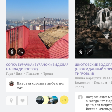
СОПКА БУРАЧКА (БУРАЧОК) (ВИДОВАЯ
ШКОТОВСКИЕ ВОДОП
НА ВЛАДИВОСТОК)
(НЕОЖИДАННЫЙ/ГОР
ТИГРОВЫЙ)
Гора / Пик • Пешком • Тропа
Длина маршрута: 19.44
Водоскат • Пешком • 
Видовая хороша в любую пог
Тропа
оду!
Потрясающее ме
175
о, когда нет лю
дано для медит
йствия. Очень 