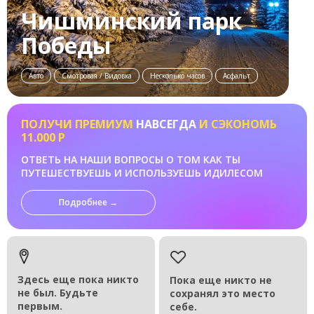
Чишминский парк
Победы
Авто
Смотровая / Видовка
Несколько часов
Асфальт
ПОЛУЧИ ПРЕМИУМ
НАВСЕГДА
И СЭКОНОМЬ
11.000 Р
ОТВЕТЬ НА НАШИ ВОПРОСЫ О ТОМ КАК ТЫ
ПУТЕШЕСТВУЕШЬ И ИСПОЛЬЗУЕШЬ ИДИЛЕСОМ
Подробнее →
Здесь еще пока никто
Пока еще никто не
не был. Будьте
сохранял это место
первым.
себе.