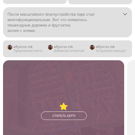
После масштабного благоустройства парк стал
многофункциональным. Вот что появилось:
пешеходные дорожки и брусчатка;
аллея с елями;
детская площадка с безопасным резиновым покрытием;
сценический комплекс (в том числе сцена-ракушка);
alfyorov.nik
alfyorov.nik
alfyorov.nik
детский автогородок;
Предложил(а) место
Добавил(а) описание
Загрузил(а) маршрут
скейтпарк;
малые архитектурные формы, многоуровневые скамейки;
фотозоны (например, с сердцем и цифрами года);
наружное освещение.
ОТКРЫТЬ КАРТУ