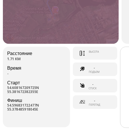
Маршрут от
alfyorov.nik
Leaflet
ВЫСОТА
Расстояние
1.71 КМ
-
Время
ПОДЪЕМ
-
Старт
-
54.608167209725N
СПУСК
55.381672382355E
Финиш
-
54.596831722477N
ПЕРЕПАД
55.378485918045E