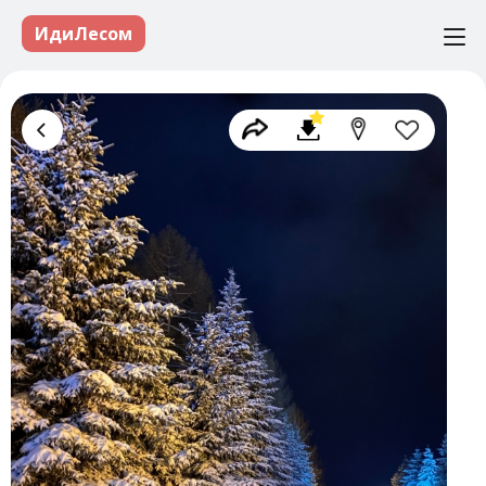
ИдиЛесом