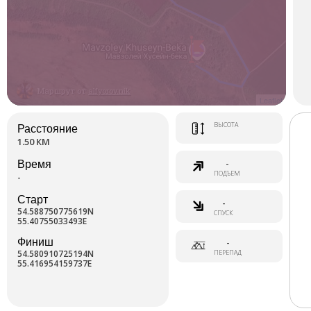
Маршрут от
alfyorov.nik
Leaflet
ВЫСОТА
Расстояние
1.50 КМ
-
Время
ПОДЪЕМ
-
Старт
-
54.588750775619N
СПУСК
55.40755033493E
Финиш
-
54.580910725194N
ПЕРЕПАД
55.416954159737E