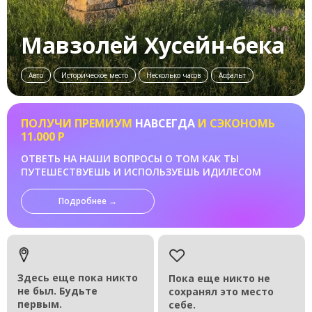
Мавзолей Хусейн-бека
Авто
Историческое место
Несколько часов
Асфальт
ПОЛУЧИ ПРЕМИУМ
НАВСЕГДА
И СЭКОНОМЬ
11.000 Р
ОТВЕТЬ НА НАШИ ВОПРОСЫ О ТОМ КАК ТЫ
ПУТЕШЕСТВУЕШЬ И ИСПОЛЬЗУЕШЬ ИДИЛЕСОМ
Подробнее →
Здесь еще пока никто
Пока еще никто не
не был. Будьте
сохранял это место
первым.
себе.