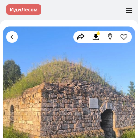
ИдиЛесом