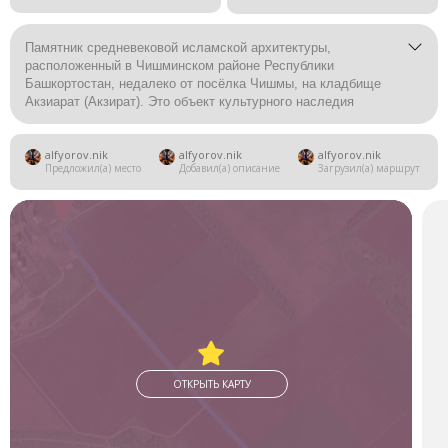
Памятник средневековой исламской архитектуры,
расположенный в Чишминском районе Республики
Башкортостан, недалеко от посёлка Чишмы, на кладбище
Акзиарат (Акзират). Это объект культурного наследия
федерального значения, почитаемая мусульманская
святыня.
alfyorov.nik
alfyorov.nik
alfyorov.nik
Предложил(а) место
Добавил(а) описание
Загрузил(а) маршрут
ОТКРЫТЬ КАРТУ