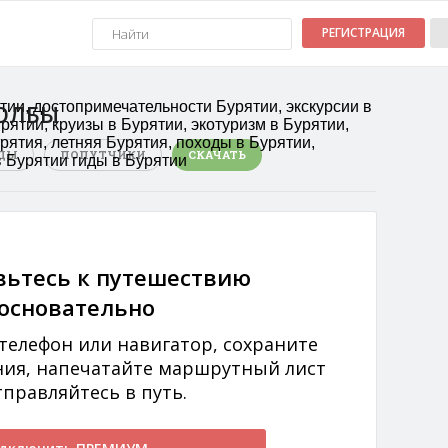
РЕГИСТРАЦИЯ
тии, достопримечательности Бурятии, экскурсии в
ОЛБЫ
рятии, круизы в Бурятии, экотуризм в Бурятии,
рятия, летняя Бурятия, походы в Бурятии,
ДЫ
ПОПУТЧИКИ
СКАЧАТЬ
в Бурятии гиды в Бурятии
вьтесь к путешествию
основательно
 телефон или навигатор, сохраните
ния, напечатайте маршрутный лист
тправляйтесь в путь.