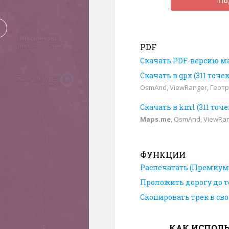
По
PDF
Скачать PDF-версию м
Скачать в gpx (311 точе
OsmAnd, ViewRanger, Геотр
Скачать в kml (311 точ
Maps.me
, OsmAnd, ViewRa
ФУНКЦИИ
Распечатать (Премиум
Проложить дорогу до т
Скопировать трек в св
КАК ИСПОЛЬ