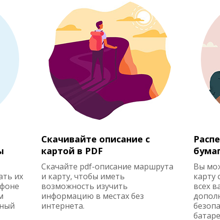
Скачивайте описание с
Распе
ы
картой в PDF
бума
Скачайте pdf-описание маршрута
Вы мо
ать их
и карту, чтобы иметь
карту 
ефоне
возможность изучить
всех в
м
информацию в местах без
допол
жный
интернета.
безопа
батаре