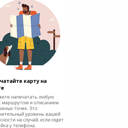
чатайте карту на
ге
жете напечатать любую
с маршрутом и описанием
ажных точек. Это
нительный уровень вашей
сности на случай, если сядет
йка у телефона.