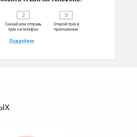
2
3
е
Скачай или отправь
Открой трек в
трек на телефон
приложении
Подробнее
ЫХ