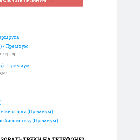
дключить ПРЕМИУМ →
аршрута
к) - Премиум
екер, др.
ек) - Премиум
nger
)
очки старта (Премиум)
ою библиотеку (Премиум)
ЗОВАТЬ ТРЕКИ НА ТЕЛЕФОНЕ?