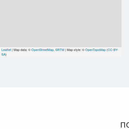
Leaflet
| Map data: ©
OpenStreetMap
,
SRTM
| Map style: ©
OpenTopoMap
(
CC-BY-
SA
)
П