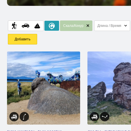
Скала/Кекур
Длина / Время
Добавить