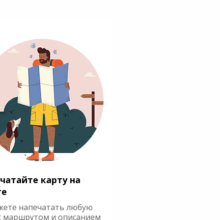
чатайте карту на
ге
жете напечатать любую
с маршрутом и описанием