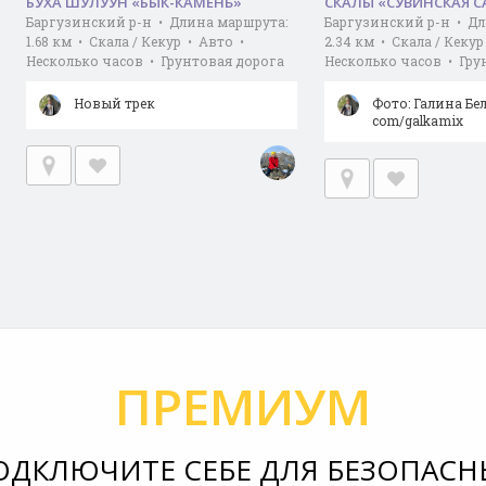
БУХА ШУЛУУН «БЫК-КАМЕНЬ»
СКАЛЫ «СУВИНСКАЯ 
Баргузинский р-н • Длина маршрута:
Баргузинский р-н • Дл
1.68 км • Скала / Кекур • Авто •
2.34 км • Скала / Кеку
Несколько часов • Грунтовая дорога
Несколько часов • Гру
Новый трек
Фото: Галина Беля
com/galkamix
ПРЕМИУМ
ОДКЛЮЧИТЕ СЕБЕ ДЛЯ БЕЗОПАСН