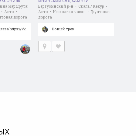
САКСОНИЯ»
ИНИНСКИЙ САД КАМНЕЙ
ина маршрута:
Баргузинский р-н • Скала / Кекур •
р • Авто •
Авто • Несколько часов • Грунтовая
нтовая дорога
дорога
ева https://vk.
Новый трек
ЫХ