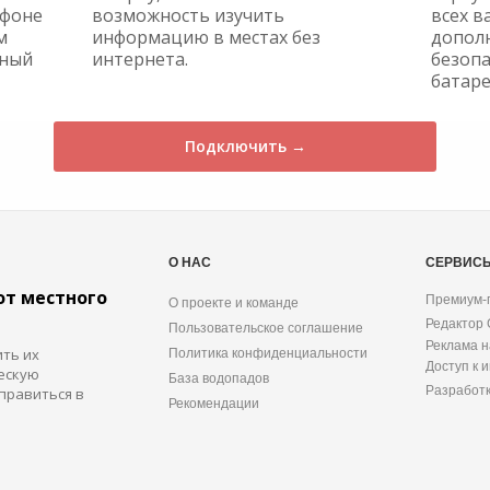
ефоне
возможность изучить
всех в
м
информацию в местах без
допол
жный
интернета.
безопа
батаре
Подключить →
О НАС
СЕРВИС
от местного
Премиум-
О проекте и команде
Редактор
Пользовательское соглашение
Реклама н
ить их
Политика конфиденциальности
Доступ к 
ескую
База водопадов
Разработ
правиться в
Рекомендации