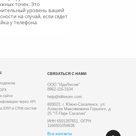
ажных точек. Это
нительный уровень вашей
сности на случай, если сядет
йка у телефона.
Ы
СВЯЗАТЬСЯ С НАМИ
подписка
ООО "ИдиЛесом"
8962-116-3104
 GPX
а сайте
help@idilesom.com
инфомации через API
693023, г. Южно-Сахалинск, ул.
ка ERP и CRM систем
Алексея Максимовича Горького, д
25 "IT-Парк Сахалин"
ИНН 6501287651, ОГРН
1166501059636
Все контакты