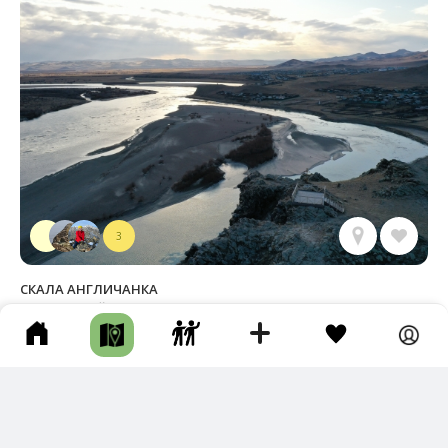
3
СКАЛА АНГЛИЧАНКА
Селенгинский р-н • Длина маршрута: 3.15 км • Скала / Кекур •
Пешком • Несколько часов • Грунтовая дорога